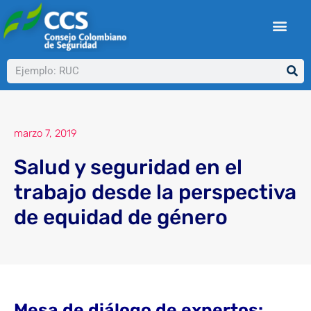
Ir
al
contenido
Buscar
marzo 7, 2019
Salud y seguridad en el
trabajo desde la perspectiva
de equidad de género
Mesa de diálogo de expertos: