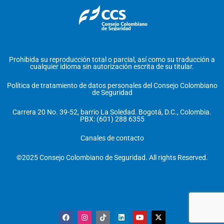
Prohibida su reproducción total o parcial, así como su traducción a
cualquier idioma sin autorización escrita de su titular.
Política de tratamiento de datos personales del Consejo Colombiano
de Seguridad
Carrera 20 No. 39-52, barrio La Soledad. Bogotá, D.C., Colombia.
PBX: (601) 288 6355
Canales de contacto
©2025 Consejo Colombiano de Seguridad. All rights Reserved.
F
I
T
L
Y
X
a
n
i
i
o
-