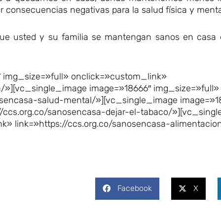
 consecuencias negativas para la salud física y menta
ue usted y su familia se mantengan sanos en casa 
 img_size=»full» onclick=»custom_link»
ica/»][vc_single_image image=»18666″ img_size=»full»
nosencasa-salud-mental/»][vc_single_image image=»1
//ccs.org.co/sanosencasa-dejar-el-tabaco/»][vc_sing
k» link=»https://ccs.org.co/sanosencasa-alimentacio
Facebook
X