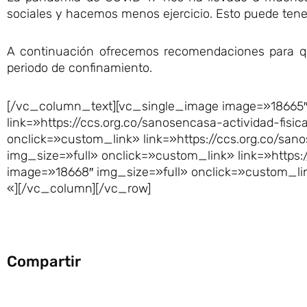
sociales y hacemos menos ejercicio. Esto puede tener
A continuación ofrecemos recomendaciones para q
periodo de confinamiento.
[/vc_column_text][vc_single_image image=»18665″
link=»https://ccs.org.co/sanosencasa-actividad-fis
onclick=»custom_link» link=»https://ccs.org.co/sa
img_size=»full» onclick=»custom_link» link=»https:
image=»18668″ img_size=»full» onclick=»custom_lin
«][/vc_column][/vc_row]
Compartir