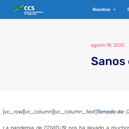
Ir
Nosotros
al
contenido
agosto 18, 2020
Sanos 
[vc_row][vc_column][vc_column_text]
Tomado de:
O
La pandemia de COVID-19 nos ha llevado a mucho