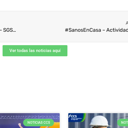
A
Sistema General de Seguridad Social en Salud – SGSSS Decreto 1109 de 2020
#SanosEnCasa – Actividad 
Ver todas las noticias aquí
NOTICIAS CCS
NOT