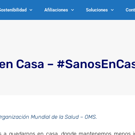
Sostenibilidad
Afiliaciones
Soluciones
Cont
en Casa – #SanosEnCa
rganización Mundial de la Salud – OMS.
s a quedarnos en casa, donde mantenemos menos i