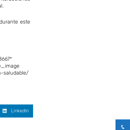
l.
durante este
8667″
le_image
n-saludable/
LinkedIn