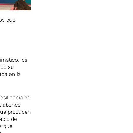
tos que
mático, los
ndo su
ada en la
esiliencia en
eslabones
que producen
pacio de
as que