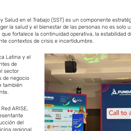
 y Salud en el Trabajo (SST) es un componente estratég
eger la salud y el bienestar de las personas no es solo 
 que fortalece la continuidad operativa, la estabilidad d
te contextos de crisis e incertidumbre.
 Latina y el
antes de
el sector
os de negocio
e también
nte.
a Red ARISE,
resentante
ucción del
icina regional