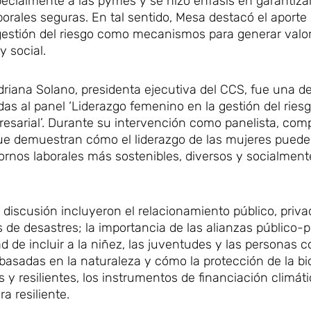
pecialmente a las pymes y se hizo énfasis en garantiza
orales seguras. En tal sentido, Mesa destacó el aporte 
a gestión del riesgo como mecanismos para generar valo
y social.
driana Solano, presidenta ejecutiva del CCS, fue una de
das al panel ‘Liderazgo femenino en la gestión del riesg
resarial’. Durante su intervención como panelista, com
ue demuestran cómo el liderazgo de las mujeres puede
ornos laborales más sostenibles, diversos y socialment
discusión incluyeron el relacionamiento público, priva
s de desastres; la importancia de las alianzas público-
d de incluir a la niñez, las juventudes y las personas c
 basadas en la naturaleza y cómo la protección de la bi
y resilientes, los instrumentos de financiación climátic
a resiliente.