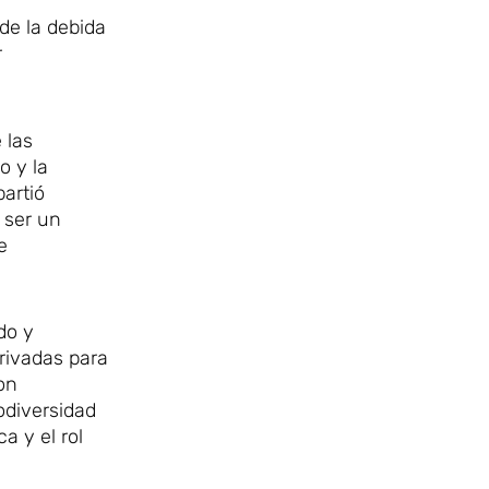
r
de la debida
r
 las
o y la
partió
 ser un
e
do y
privadas para
on
odiversidad
a y el rol