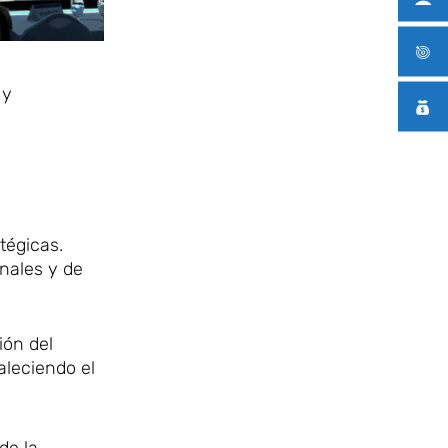
 y
tégicas.
onales y de
ión del
aleciendo el
de la