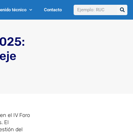
Buscar
enido técnico
Contacto
2025:
eje
n el IV Foro
. El
estión del