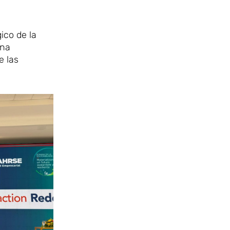
ico de la
una
e las