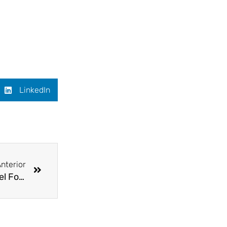
LinkedIn
Siguiente
nterior
Prevención, sostenibilidad y liderazgo: claves del Foro Técnico en SST realizado en Medellín