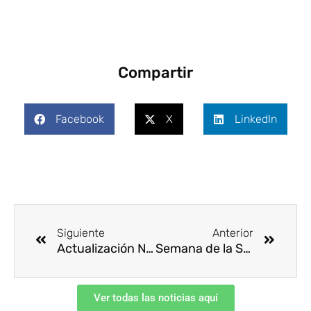
Compartir
Facebook
X
LinkedIn
Ant
Siguie
Siguiente
Anterior
Actualización Normativa: Resolución 1890 de 2025
Semana de la Sostenibilidad 2025: el CCS promueve la SST como eje estratégico de la resiliencia organizacional
Ver todas las noticias aquí