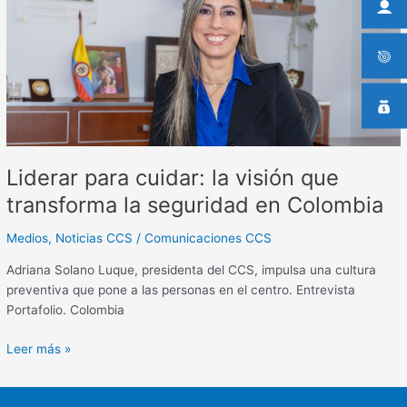
visión
que
transforma
la
seguridad
en
Colombia
Liderar para cuidar: la visión que
transforma la seguridad en Colombia
Medios
,
Noticias CCS
/
Comunicaciones CCS
Adriana Solano Luque, presidenta del CCS, impulsa una cultura
preventiva que pone a las personas en el centro. Entrevista
Portafolio. Colombia
Leer más »