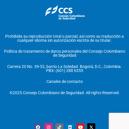
Prohibida su reproducción total o parcial, así como su traducción a
cualquier idioma sin autorización escrita de su titular.
Política de tratamiento de datos personales del Consejo Colombiano
de Seguridad
Carrera 20 No. 39-52, barrio La Soledad. Bogotá, D.C., Colombia.
PBX: (601) 288 6355
Canales de contacto
©2025 Consejo Colombiano de Seguridad. All rights Reserved.
F
I
T
L
Y
X
a
n
i
i
o
-