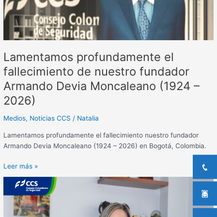
Armando
Devia
Moncaleano
(1924
–
Lamentamos profundamente el
2026)
fallecimiento de nuestro fundador
Armando Devia Moncaleano (1924 –
2026)
Medios
,
Noticias CCS
/
Natalia
Lamentamos profundamente el fallecimiento nuestro fundador
Armando Devia Moncaleano (1924 – 2026) en Bogotá, Colombia.
Leer más »
Liderar
para
cuidar:
la