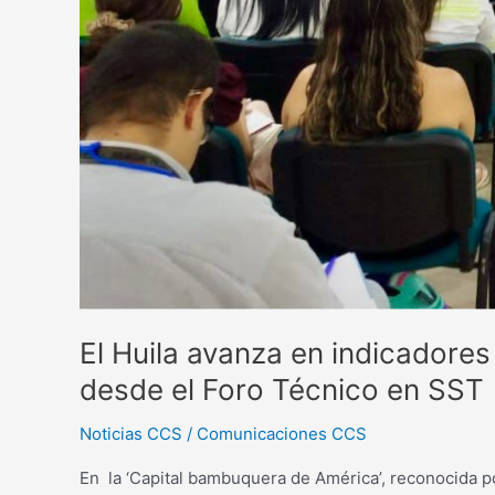
desde
el
Foro
Técnico
en
SST
El Huila avanza en indicadores
desde el Foro Técnico en SST
Noticias CCS
/
Comunicaciones CCS
En la ‘Capital bambuquera de América’, reconocida p