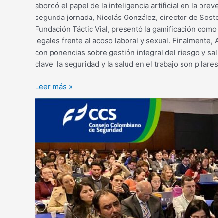
abordó el papel de la inteligencia artificial en la pr
segunda jornada, Nicolás González, director de Soste
Fundación Táctic Vial, presentó la gamificación como 
legales frente al acoso laboral y sexual. Finalmente
con ponencias sobre gestión integral del riesgo y sa
clave: la seguridad y la salud en el trabajo son pilare
Leer más »
Expertos
en
legislación
laboral
y
SST
analizaron
la
agenda
jurídica