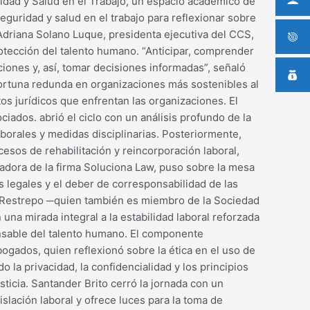
idad y Salud en el Trabajo, un espacio académico de
eguridad y salud en el trabajo para reflexionar sobre
Adriana Solano Luque, presidenta ejecutiva del CCS,
rotección del talento humano. “Anticipar, comprender
iones y, así, tomar decisiones informadas”, señaló
rtuna redunda en organizaciones más sostenibles al
os jurídicos que enfrentan las organizaciones. El
iados. abrió el ciclo con un análisis profundo de la
aborales y medidas disciplinarias. Posteriormente,
esos de rehabilitación y reincorporación laboral,
dadora de la firma Soluciona Law, puso sobre la mesa
s legales y el deber de corresponsabilidad de las
o Restrepo ─quien también es miembro de la Sociedad
a mirada integral a la estabilidad laboral reforzada
nsable del talento humano. El componente
bogados, quien reflexionó sobre la ética en el uso de
o la privacidad, la confidencialidad y los principios
ticia. Santander Brito cerró la jornada con un
islación laboral y ofrece luces para la toma de