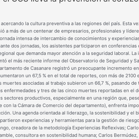
ercando la cultura preventiva a las regiones del país. Esta ve
ió a más de un centenar de empresarios, profesionales y lídere
jornada intensa de intercambio de conocimientos y experiencias
rante dos jornadas, los asistentes participaron en conferencias
 regional que demanda mayor atención a la seguridad laboral. L
ntó el más reciente informe del Observatorio de Seguridad y Sa
partamento de Casanare registró un preocupante incremento en s
aumentaron un 67,5 % en el total de reportes, con más de 2100 
s muertes asociadas al trabajo subieron un 66,7 %, pasando de t
las enfermedades y tres de las cinco muertes reportadas en el 
los sectores productivos, especialmente en una región que, pese
rde con la Cámara de Comercio del departamento), enfrenta impo
ucción. Una agenda orientada al liderazgo, la sostenibilidad y el
artieron experiencias y herramientas para la gestión de riesgos
rango, creadora de la metodología Experiencias Reflexivas; Car
s Gamble, consultora en sostenibilidad humana; Carlos Bermúdez