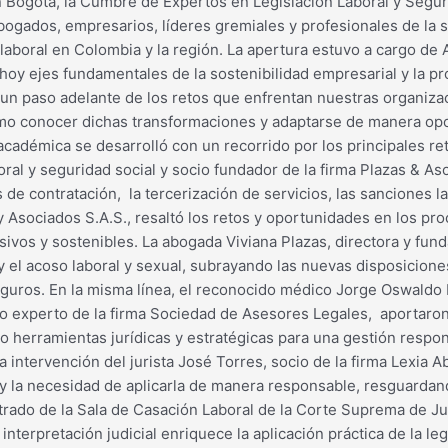
 Bogotá, la Cumbre de Expertos en Legislación Laboral y Segur
bogados, empresarios, líderes gremiales y profesionales de la s
aboral en Colombia y la región. La apertura estuvo a cargo de 
 hoy ejes fundamentales de la sostenibilidad empresarial y la p
 un paso adelante de los retos que enfrentan nuestras organizac
mo conocer dichas transformaciones y adaptarse de manera opo
académica se desarrolló con un recorrido por los principales ret
l y seguridad social y socio fundador de la firma Plazas & Asoc
de contratación, la tercerización de servicios, las sanciones l
Asociados S.A.S., resaltó los retos y oportunidades en los proc
sivos y sostenibles. La abogada Viviana Plazas, directora y fun
 y el acoso laboral y sexual, subrayando las nuevas disposicione
seguros. En la misma línea, el reconocido médico Jorge Oswald
experto de la firma Sociedad de Asesores Legales, aportaron un
 herramientas jurídicas y estratégicas para una gestión respo
intervención del jurista José Torres, socio de la firma Lexia A
les y la necesidad de aplicarla de manera responsable, resguardand
rado de la Sala de Casación Laboral de la Corte Suprema de Jus
terpretación judicial enriquece la aplicación práctica de la leg