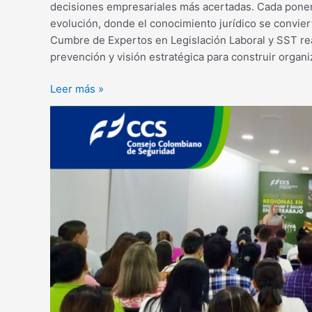
decisiones empresariales más acertadas. Cada ponenc
evolución, donde el conocimiento jurídico se conviert
Cumbre de Expertos en Legislación Laboral y SST rea
prevención y visión estratégica para construir orga
Leer más »
El
Huila
avanza
en
indicadores
económicos,
pero
retrocede
en
seguridad
laboral:
reflexiones