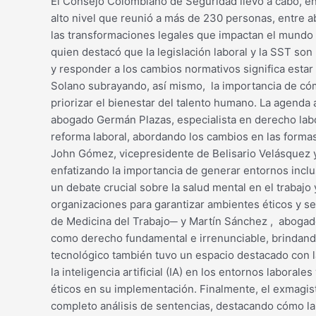
El Consejo Colombiano de Seguridad llevó a cabo, en
alto nivel que reunió a más de 230 personas, entre a
las transformaciones legales que impactan el mundo l
quien destacó que la legislación laboral y la SST son
y responder a los cambios normativos significa estar
Solano subrayando, así mismo, la importancia de có
priorizar el bienestar del talento humano. La agenda 
abogado Germán Plazas, especialista en derecho labora
reforma laboral, abordando los cambios en las formas 
John Gómez, vicepresidente de Belisario Velásquez y 
enfatizando la importancia de generar entornos inclu
un debate crucial sobre la salud mental en el trabajo
organizaciones para garantizar ambientes éticos y 
de Medicina del Trabajo─ y Martín Sánchez , abogado 
como derecho fundamental e irrenunciable, brindando
tecnológico también tuvo un espacio destacado con la 
la inteligencia artificial (IA) en los entornos labora
éticos en su implementación. Finalmente, el exmagist
completo análisis de sentencias, destacando cómo la in