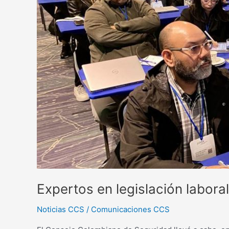
del
presente
y
futuro
laboral
Expertos en legislación laboral
Noticias CCS
/
Comunicaciones CCS