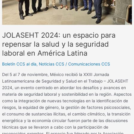
salud
y
la
seguridad
laboral
JOLASEHT 2024: un espacio para
en
América
repensar la salud y la seguridad
Latina
laboral en América Latina
Boletín CCS al día
,
Noticias CCS
/
Comunicaciones CCS
Del 5 al 7 de noviembre, México recibió la XXIII Jornada
Latinoamericana de Seguridad y Salud en el Trabajo – JOLASEHT
2024, un evento centrado en abordar los desafíos y avances en
materia de seguridad laboral y sostenibilidad en la región. Aspectos
como la integración de nuevas tecnologías en la identificación de
riesgos, la equidad de género, la gestión de factores psicosociales,
el consumo de sustancias ilícitas, el cambio climático, la transición
energética y la economía circular fueron parte de las discusiones
técnicas que se llevaron a cabo con la participación de
reconocidos expertos. El espacio fue liderado por la Asociación