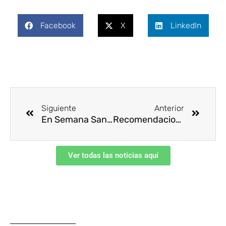
Facebook
X
LinkedIn
Ant
Siguie
Siguiente
Anterior
En Semana Santa prevenga enfermedades transmitidas por alimentos
Recomendaciones para viajar en carretera en esta Semana Santa
Ver todas las noticias aquí