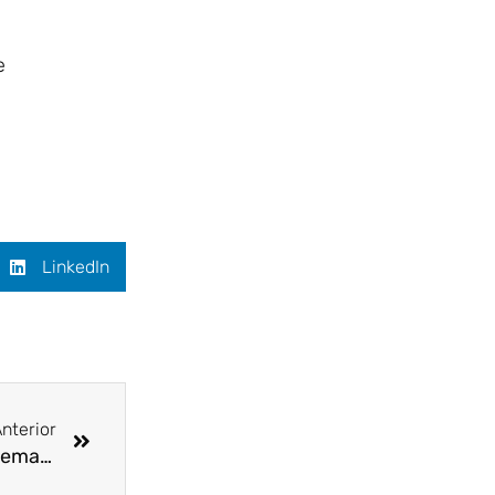
e
LinkedIn
Siguiente
nterior
Todos a mantener la seguridad en piscinas en Semana Santa