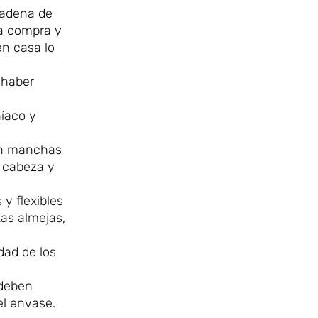
cadena de
la compra y
en casa lo
 haber
níaco y
sin manchas
a cabeza y
y flexibles
Las almejas,
dad de los
 deben
el envase.