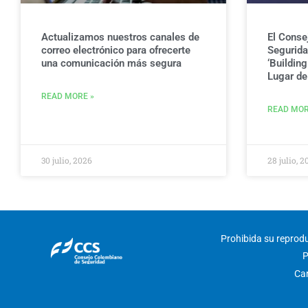
Actualizamos nuestros canales de
El Conse
correo electrónico para ofrecerte
Seguridad
una comunicación más segura
‘Buildin
Lugar de 
READ MORE »
READ MOR
30 julio, 2026
28 julio, 2
Prohibida su reproduc
P
Car