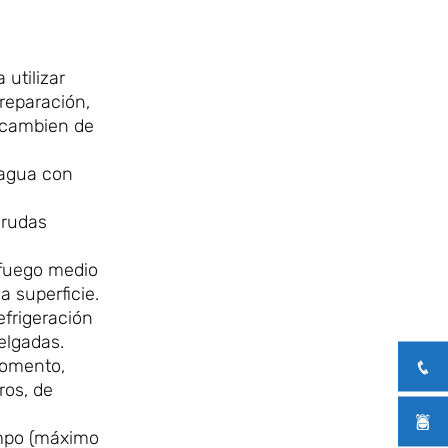
utilizar
reparación,
e cambien de
l agua con
crudas
 fuego medio
a superficie.
efrigeración
elgadas.
momento,
ros, de
empo (máximo