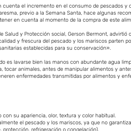
o en cuenta el incremento en el consumo de pescados y
uaresma, previo a la Semana Santa, hace algunas rec
n tener en cuenta al momento de la compra de este ali
de Salud y Protección social, Gerson Bermont, advirtió 
alidad y frescura del pescado y los mariscos parten por
anitarias establecidas para su conservación».
do es lavarse bien las manos con abundante agua limp
sa, tocar animales, antes de manipular alimentos y ant
generen enfermedades transmitidas por alimentos y en
on su apariencia, olor, textura y color habitual.
palmente el pescado y los mariscos, ya que no garantiza
protección, refrigeración o congelación).