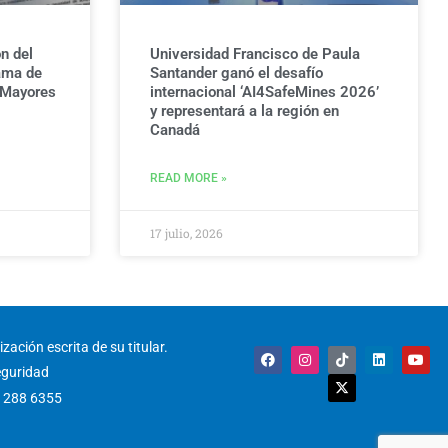
n del
Universidad Francisco de Paula
ama de
Santander ganó el desafío
 Mayores
internacional ‘AI4SafeMines 2026’
y representará a la región en
Canadá
READ MORE »
17 julio, 2026
zación escrita de su titular.
F
I
T
X
L
Y
a
n
i
-
i
o
eguridad
c
s
k
t
n
u
e
t
t
w
k
t
) 288 6355
b
a
o
i
e
u
o
g
k
t
d
b
o
r
t
i
e