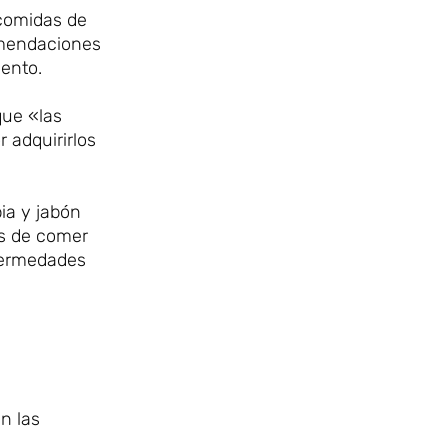
 comidas de
omendaciones
mento.
que «las
 adquirirlos
ia y jabón
es de comer
fermedades
n las