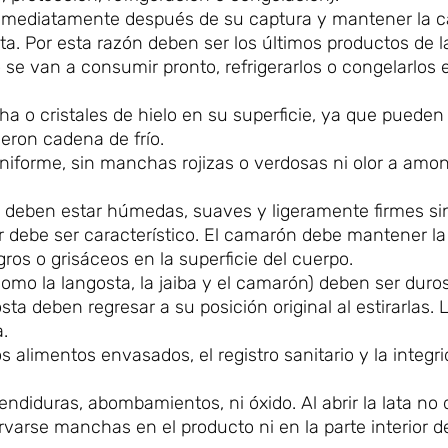
 inmediatamente después de su captura y mantener la 
enta. Por esta razón deben ser los últimos productos de 
 se van a consumir pronto, refrigerarlos o congelarlos 
a o cristales de hielo en su superficie, ya que pueden
ron cadena de frío.
niforme, sin manchas rojizas o verdosas ni olor a amo
scos deben estar húmedas, suaves y ligeramente firmes 
or debe ser característico. El camarón debe mantener l
gros o grisáceos en la superficie del cuerpo.
mo la langosta, la jaiba y el camarón) deben ser duros 
sta deben regresar a su posición original al estirarlas. 
.
 alimentos envasados, el registro sanitario y la integri
ndiduras, abombamientos, ni óxido. Al abrir la lata no
rvarse manchas en el producto ni en la parte interior d