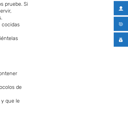
os pruebe. Si
rvir,
.
s cocidas
iéntelas
contener
tocolos de
 y que le