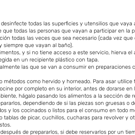
sinfecte todas las superficies y utensilios que vaya a 
e que todas las personas que vayan a participar en la p
ación todas las veces que sea necesario (cada vez qu
y siempre que vayan al baño).
limentos, y si no tiene acceso a este servicio, hierva e
egida en un recipiente plástico con tapa.
cipalmente las que se van a consumir en preparaciones 
o métodos como hervido y horneado. Para asar utilice
ocine por completo en su interior, antes de dorarse en l
iente, hágalo pasando los alimentos a la sección de r
pararlos, dependiendo de si las piezas son gruesas o d
dos y los cocinados o listos para el consumo en todo 
 tablas de picar, cuchillos, cucharas para revolver y ot
stos.
 después de prepararlos, si debe reservarlos por un ti