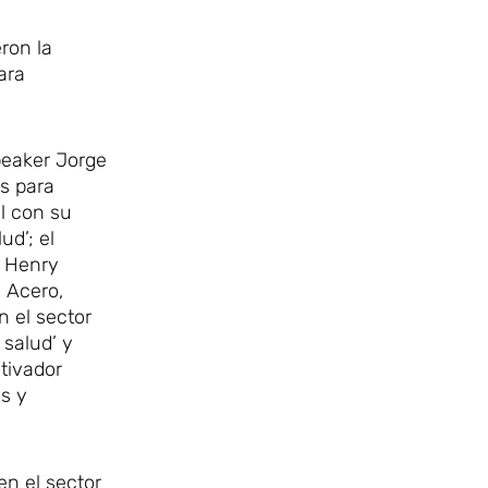
eron la
ara
peaker Jorge
es para
al con su
ud’; el
n Henry
a Acero,
n el sector
 salud’ y
otivador
s y
en el sector