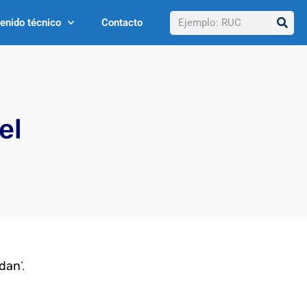
Buscar
enido técnico
Contacto
el
idan
‘.