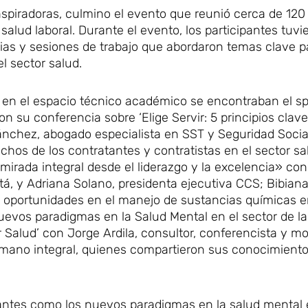
nspiradoras, culmino el evento que reunió cerca de 120
salud laboral. Durante el evento, los participantes tuvi
ias y sesiones de trabajo que abordaron temas clave p
l sector salud.
n en el espacio técnico académico se encontraban el s
 su conferencia sobre ‘Elige Servir: 5 principios clav
n Sánchez, abogado especialista en SST y Seguridad Soci
hos de los contratantes y contratistas en el sector sal
mirada integral desde el liderazgo y la excelencia» co
tá, y Adriana Solano, presidenta ejecutiva CCS; Bibian
y oportunidades en el manejo de sustancias químicas e
‘Nuevos paradigmas en la Salud Mental en el sector de la
or Salud’ con Jorge Ardila, consultor, conferencista y m
humano integral, quienes compartieron sus conocimiento
vantes como los nuevos paradigmas en la salud mental 