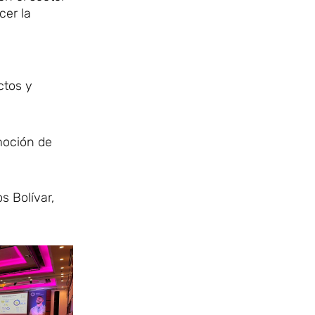
cer la
s
ctos y
omoción de
s Bolívar,