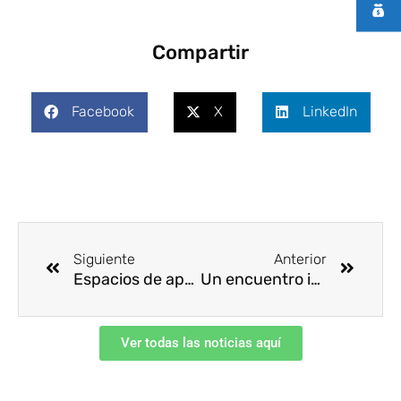
Compartir
Facebook
X
LinkedIn
Ant
Siguie
Siguiente
Anterior
Espacios de aprendizaje en Tunja: Congreso Regional de SST concluyó con éxito
Un encuentro inspirador para el Sector Salud
Ver todas las noticias aquí