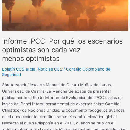
escenarios
optimistas
son
cada
vez
menos optimistas
Informe IPCC: Por qué los escenarios
optimistas son cada vez
menos optimistas
Boletín CCS al día
,
Noticias CCS
/
Consejo Colombiano de
Seguridad
Shutterstock / lexaarts Manuel de Castro Muñoz de Lucas,
Universidad de Castilla-La Mancha Se acaba de presentar
públicamente el Sexto Informe de Evaluación del IPCC (siglas en
inglés del Panel Intergubernamental de expertos sobre Cambio
Climático) de Naciones Unidas. El documento recoge los avances
en el conocimiento científico sobre el cambio climático global
respecto al que se disponía en el 2013, cuando se publicó el
anterior informe. En la evaluación se presentan nuevas evidencias