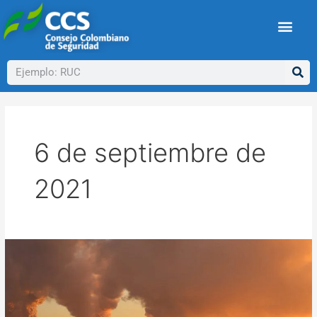
Ir
al
contenido
Buscar
6 de septiembre de
2021
Informe
IPCC:
Por
qué
los