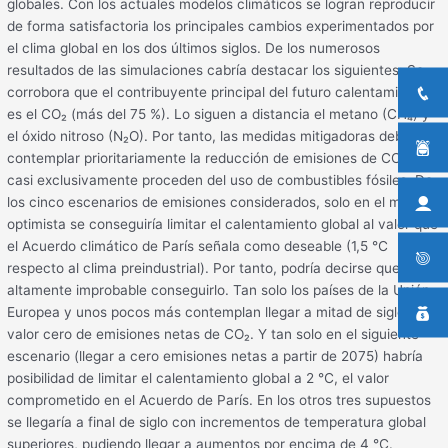
globales. Con los actuales modelos climáticos se logran reproducir
de forma satisfactoria los principales cambios experimentados por
el clima global en los dos últimos siglos. De los numerosos
resultados de las simulaciones cabría destacar los siguientes: Se
corrobora que el contribuyente principal del futuro calentamiento
es el CO₂ (más del 75 %). Lo siguen a distancia el metano (CH₄) y
el óxido nitroso (N₂O). Por tanto, las medidas mitigadoras deben
contemplar prioritariamente la reducción de emisiones de CO₂, que
casi exclusivamente proceden del uso de combustibles fósiles. De
los cinco escenarios de emisiones considerados, solo en el más
optimista se conseguiría limitar el calentamiento global al valor que
el Acuerdo climático de París señala como deseable (1,5 ℃
respecto al clima preindustrial). Por tanto, podría decirse que es
altamente improbable conseguirlo. Tan solo los países de la Unión
Europea y unos pocos más contemplan llegar a mitad de siglo a un
valor cero de emisiones netas de CO₂. Y tan solo en el siguiente
escenario (llegar a cero emisiones netas a partir de 2075) habría
posibilidad de limitar el calentamiento global a 2 ℃, el valor
comprometido en el Acuerdo de París. En los otros tres supuestos
se llegaría a final de siglo con incrementos de temperatura global
superiores, pudiendo llegar a aumentos por encima de 4 ℃.