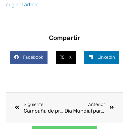
original article
.
Compartir
Facebook
X
LinkedIn
Ant
Siguie
Siguiente
Anterior
Campaña de prevención de enfermedades causadas por el calor
Día Mundial para la Prevención del Suicidio – 10 de septiembre