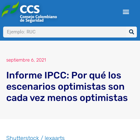
Ir
al
contenido
Buscar
septiembre 6, 2021
Informe IPCC: Por qué los
escenarios optimistas son
cada vez menos optimistas
Shutterstock / lexaarts