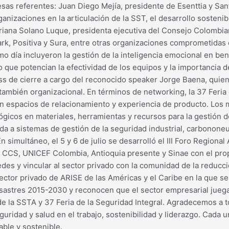
resas referentes: Juan Diego Mejía, presidente de Esenttia y San
anizaciones en la articulación de la SST, el desarrollo sosteni
riana Solano Luque, presidenta ejecutiva del Consejo Colombia
rk, Positiva y Sura, entre otras organizaciones comprometidas c
mo día incluyeron la gestión de la inteligencia emocional en ben
que potencian la efectividad de los equipos y la importancia de
s de cierre a cargo del reconocido speaker Jorge Baena, quien m
también organizacional. En términos de networking, la 37 Feria
on espacios de relacionamiento y experiencia de producto. Los 
icos en materiales, herramientas y recursos para la gestión de 
ada a sistemas de gestión de la seguridad industrial, carbononeu
En simultáneo, el 5 y 6 de julio se desarrolló el III Foro Regio
l CCS, UNICEF Colombia, Antioquia presente y Sinae con el prop
redes y vincular al sector privado con la comunidad de la reducci
ector privado de ARISE de las Américas y el Caribe en la que s
sastres 2015-2030 y reconocen que el sector empresarial juega
de la SSTA y 37 Feria de la Seguridad Integral. Agradecemos a to
ridad y salud en el trabajo, sostenibilidad y liderazgo. Cada 
ble y sostenible.