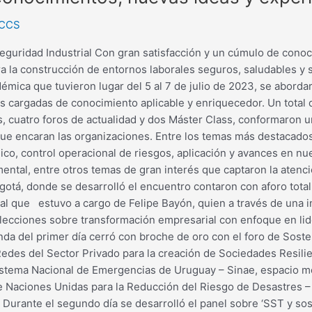
 CCS
Seguridad Industrial Con gran satisfacción y un cúmulo de cono
ra la construcción de entornos laborales seguros, saludables y
émica que tuvieron lugar del 5 al 7 de julio de 2023, se aborda
as cargadas de conocimiento aplicable y enriquecedor. Un total
s, cuatro foros de actualidad y dos Máster Class, conformaron
que encaran las organizaciones. Entre los temas más destacado
co, control operacional de riesgos, aplicación y avances en nue
ntal, entre otros temas de gran interés que captaron la atenci
á, donde se desarrolló el encuentro contaron con aforo total. 
al que estuvo a cargo de Felipe Bayón, quien a través de una in
s lecciones sobre transformación empresarial con enfoque en li
enda del primer día cerró con broche de oro con el foro de Sost
as Redes del Sector Privado para la creación de Sociedades Resi
stema Nacional de Emergencias de Uruguay – Sinae, espacio mo
a de Naciones Unidas para la Reducción del Riesgo de Desastre
urante el segundo día se desarrolló el panel sobre ‘SST y sost