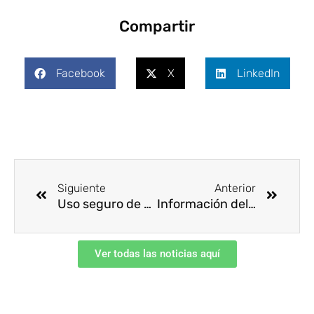
Compartir
Facebook
X
LinkedIn
Ant
Siguie
Siguiente
Anterior
Uso seguro de cuatrimotos en agricultura
Información del RUC®️ a un clic
Ver todas las noticias aquí