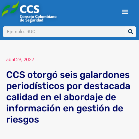
Ir
al
contenido
Buscar
abril 29, 2022
CCS otorgó seis galardones
periodísticos por destacada
calidad en el abordaje de
información en gestión de
riesgos