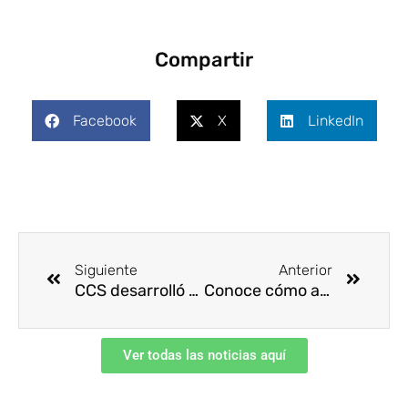
Compartir
Facebook
X
LinkedIn
Ant
Siguie
Siguiente
Anterior
CCS desarrolló con éxito el Congreso Regional de SST en Tunja, Boyacá
Conoce cómo avanza la estrategia de relacionamiento CCS
Ver todas las noticias aquí