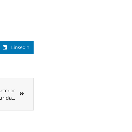
LinkedIn
Siguiente
nterior
Visite la más completa feria de servicios en seguridad industrial