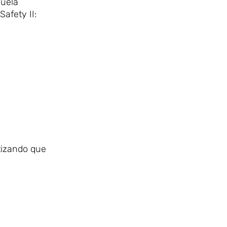
cuela
Safety II:
tizando que