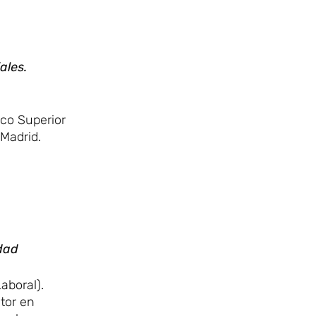
iales.
ico Superior
Madrid.
dad
aboral).
tor en