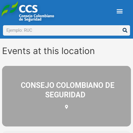
Ir
al
contenido
Buscar
Events at this location
CONSEJO COLOMBIANO DE
SEGURIDAD