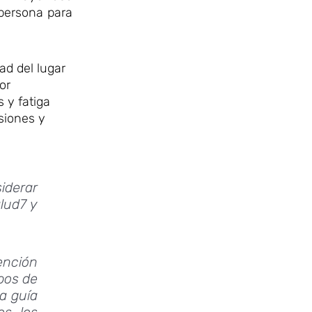
persona para
ad del lugar
or
 y fatiga
siones y
siderar
lud7 y
ención
mpos de
la guía
os los