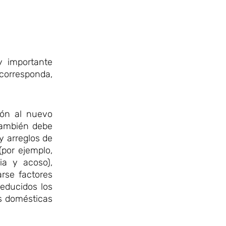
y importante
 corresponda,
ión al nuevo
 también debe
y arreglos de
(por ejemplo,
ia y acoso),
rse factores
reducidos los
es domésticas