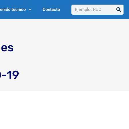
Buscar
enido técnico
Contacto
les
D-19