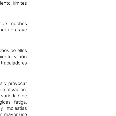
ento, límites
n que muchos
ener un grave
chos de ellos
miento y aún
trabajadores
s y provocar
a motivación,
 variedad de
cas, fatiga,
 y molestias
un mayor uso