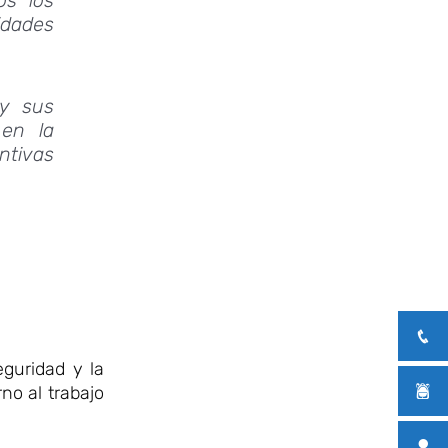
idades
 y sus
 en la
entivas
eguridad y la
no al trabajo