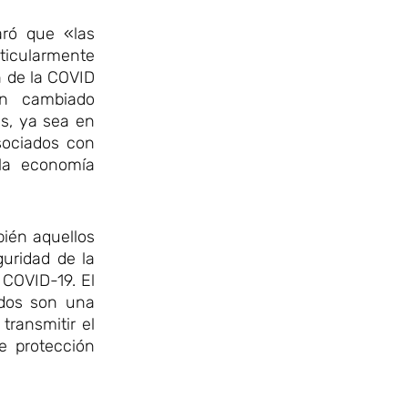
aró que «las
ticularmente
ón de la COVID
an cambiado
es, ya sea en
sociados con
 la economía
bién aquellos
guridad de la
 COVID-19. El
idos son una
transmitir el
de protección