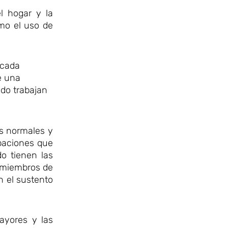
l hogar y la
omo el uso de
 cada
e una
ndo trabajan
os normales y
paciones que
o tienen las
s miembros de
n el sustento
ayores y las