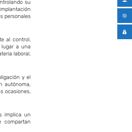
ntrolando su
implantación
es personales
 al control,
o lugar a una
eria laboral,
ligación y el
ón autónoma,
as ocasiones,
s implica un
e compartan