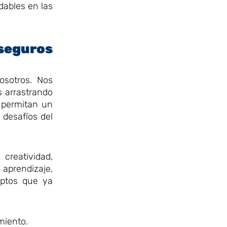
dables en las
 seguros
osotros. Nos
s arrastrando
s permitan un
 desafíos del
 creatividad,
aprendizaje,
eptos que ya
miento.