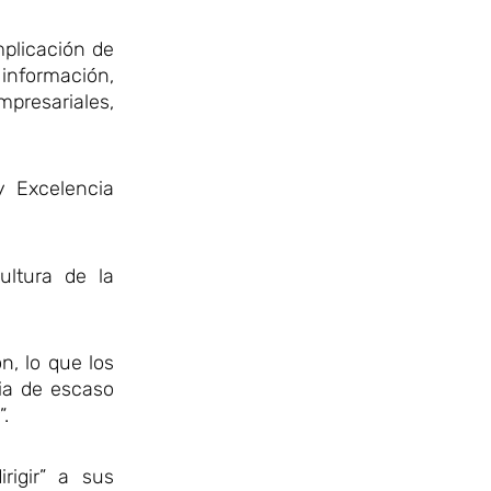
mplicación de
información,
presariales,
y Excelencia
ultura de la
n, lo que los
ia de escaso
.
rigir” a sus