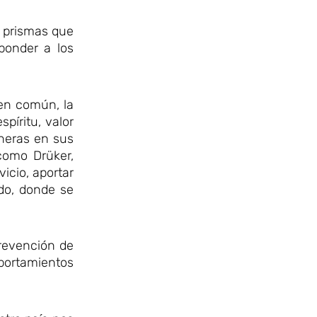
y prismas que
sponder a los
ien común, la
íritu, valor
neras en sus
 como Drüker,
icio, aportar
do, donde se
Prevención de
portamientos