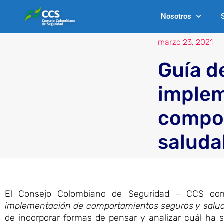
Ir
Nosotros
al
contenido
marzo 23, 2021
Guía d
implem
compor
saluda
El Consejo Colombiano de Seguridad – CCS com
implementación de comportamientos seguros y saluda
de incorporar formas de pensar y analizar cuál ha 