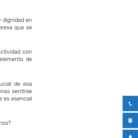
y dignidad en
presa que se
ctividad con
 elemento de
ucial de esa
onas sentirse
e es esencial
amos?