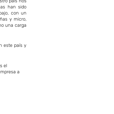
stro país nos
sas han sido
bajo, con un
ñas y micro,
omo una carga
n este país y
s el
 empresa a