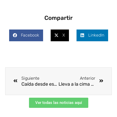
Compartir
Facebook
X
LinkedIn
Ant
Siguie
Siguiente
Anterior
Caída desde escalera manual extensible
Lleva a la cima el potencial de tu equipo
Ver todas las noticias aquí