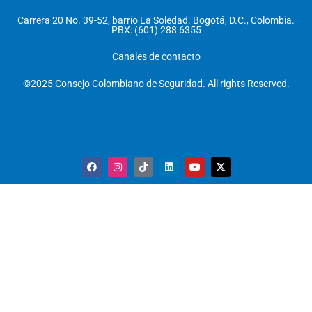
Carrera 20 No. 39-52, barrio La Soledad. Bogotá, D.C., Colombia.
PBX: (601) 288 6355
Canales de contacto
©2025 Consejo Colombiano de Seguridad. All rights Reserved.
F
I
T
L
Y
X
a
n
i
i
o
-
c
s
k
n
u
t
e
t
t
k
t
w
b
a
o
e
u
i
o
g
k
d
b
t
o
r
i
e
t
k
a
n
e
m
r