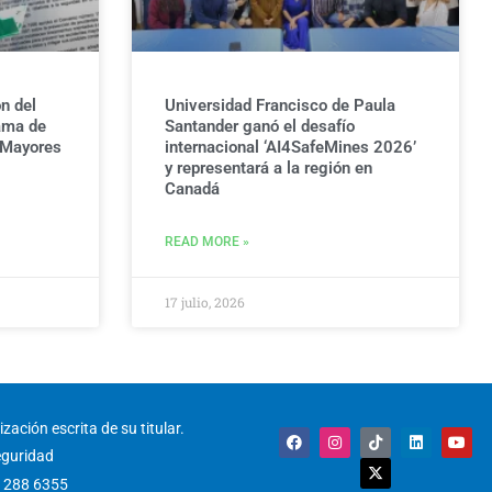
n del
Universidad Francisco de Paula
ama de
Santander ganó el desafío
 Mayores
internacional ‘AI4SafeMines 2026’
y representará a la región en
Canadá
READ MORE »
17 julio, 2026
zación escrita de su titular.
F
I
T
X
L
Y
a
n
i
-
i
o
eguridad
c
s
k
t
n
u
e
t
t
w
k
t
) 288 6355