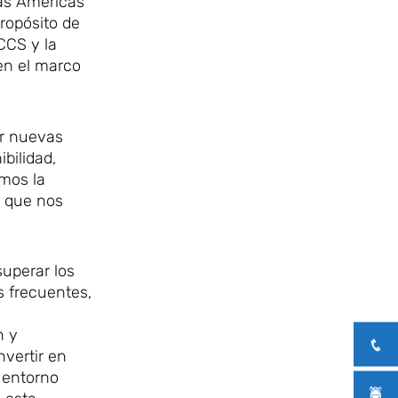
las Américas
propósito de
CCS y la
 en el marco
ar nuevas
bilidad,
mos la
s que nos
superar los
s frecuentes,
n y
nvertir en
n entorno