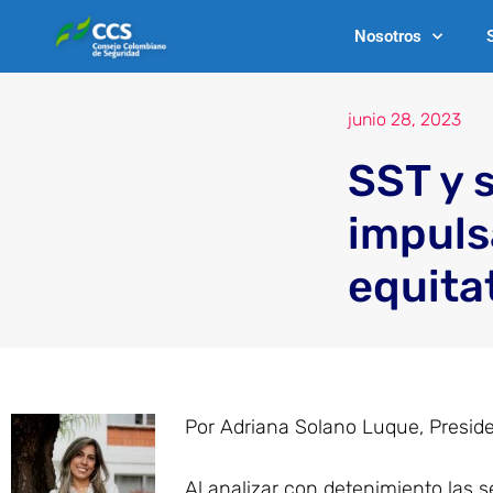
Ir
Nosotros
al
contenido
junio 28, 2023
SST y 
impuls
equitat
Por Adriana Solano Luque, Presid
Al analizar con detenimiento las s