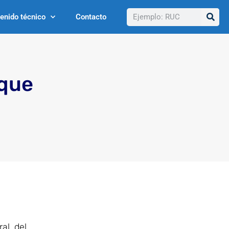
Buscar
enido técnico
Contacto
 que
al, del