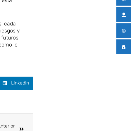
 esta
s, cada
riesgos y
 futuros.
 como lo
LinkedIn
Siguiente
nterior