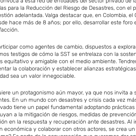
convoca a esta red de entidades del sector privado de 
nidas para la Reducción del Riesgo de Desastres, con el 
stión adelantada. Valga destacar que, en Colombia, el 
esde hace más de 8 años; por ello, desarrollar este foro
facción.
rticipar como agentes de cambio, dispuestos a explor
mos testigos de cómo la SST se entrelaza con la sosteni
s equitativo y amigable con el medio ambiente. Tendre
ntar la colaboración y establecer alianzas estratégica
idad sea un valor innegociable.
quiere un protagonismo aún mayor, ya que nos invita a 
ntes. En un mundo con desastres y crisis cada vez má
 privado tiene un papel fundamental adoptando prácticas
uyan a la mitigación de riesgos, medidas de prevenció
ón en la respuesta y recuperación ante desastres. Al i
ción económica y colaborar con otros actores, se crea u