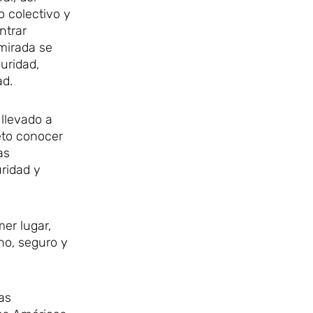
 colectivo y
ntrar
mirada se
uridad,
ad.
 llevado a
eto conocer
as
uridad y
mer lugar,
no, seguro y
as