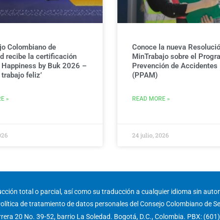
jo Colombiano de
Conoce la nueva Resolució
 recibe la certificación
MinTrabajo sobre el Progr
g Happiness by Buk 2026 –
Prevención de Accidentes
trabajo feliz’
(PPAM)
E »
READ MORE »
026
24 julio, 2026
ción total o parcial, así como su traducción a cualquier idioma sin autori
olítica de tratamiento de datos personales del Consejo Colombiano de S
rera 20 No. 39-52, barrio La Soledad. Bogotá, D.C., Colombia. PBX: (601