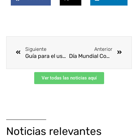
Ant
Siguie
Siguiente
Anterior
Guía para el uso de mascarillas
Día Mundial Contra el Cáncer – 4 de febrero de 2021
Ver todas las noticias aquí
Noticias relevantes