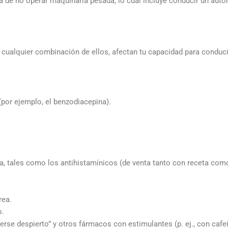
cia de no operar maquinaria pesada, lo cual incluye conducir un auto
ualquier combinación de ellos, afectan tu capacidad para conduc
por ejemplo, el benzodiacepina).
ia, tales como los antihistamínicos (de venta tanto con receta como 
rea.
o.
rse despierto” y otros fármacos con estimulantes (p. ej., con cafeí