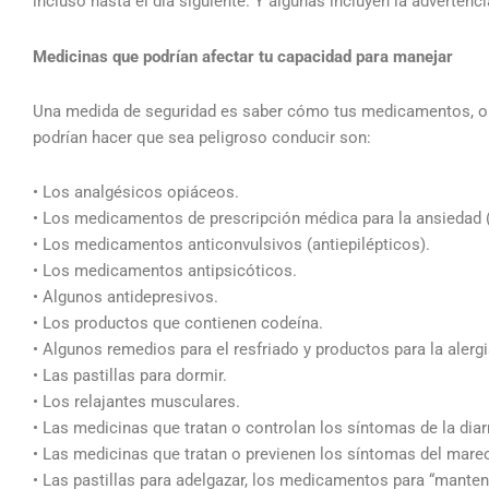
incluso hasta el día siguiente. Y algunas incluyen la adverten
Medicinas que podrían afectar tu capacidad para manejar
Una medida de seguridad es saber cómo tus medicamentos, o c
podrían hacer que sea peligroso conducir son:
• Los analgésicos opiáceos.
• Los medicamentos de prescripción médica para la ansiedad (
• Los medicamentos anticonvulsivos (antiepilépticos).
• Los medicamentos antipsicóticos.
• Algunos antidepresivos.
• Los productos que contienen codeína.
• Algunos remedios para el resfriado y productos para la alerg
• Las pastillas para dormir.
• Los relajantes musculares.
• Las medicinas que tratan o controlan los síntomas de la diar
• Las medicinas que tratan o previenen los síntomas del mare
• Las pastillas para adelgazar, los medicamentos para “mantene