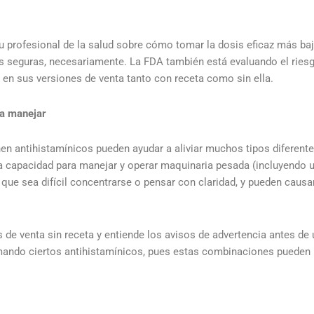
profesional de la salud sobre cómo tomar la dosis eficaz más ba
s seguras, necesariamente. La FDA también está evaluando el riesg
en sus versiones de venta tanto con receta como sin ella.
ra manejar
n antihistamínicos pueden ayudar a aliviar muchos tipos diferentes
 la capacidad para manejar y operar maquinaria pesada (incluyendo 
que sea difícil concentrarse o pensar con claridad, y pueden causar
 de venta sin receta y entiende los avisos de advertencia antes d
ando ciertos antihistamínicos, pues estas combinaciones pueden in