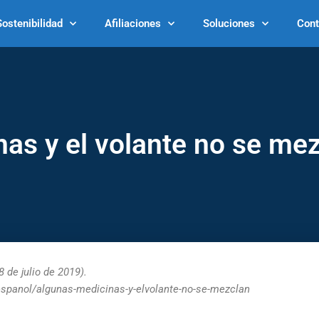
Sostenibilidad
Afiliaciones
Soluciones
Cont
as y el volante no se me
de julio de 2019).
espanol/algunas-medicinas-y-elvolante-no-se-mezclan