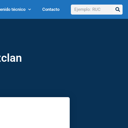
Buscar
enido técnico
Contacto
zclan