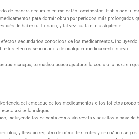
ndo de manera segura mientras estés tomándolos. Habla con tu mé
y medicamentos para dormir obran por periodos más prolongados qu
pués de haberlos tomado, y tal vez hasta el día siguiente.
 efectos secundarios conocidos de los medicamentos, incluyendo aq
bre los efectos secundarios de cualquier medicamento nuevo.
ientras manejas, tu médico puede ajustarte la dosis o la hora en q
advertencia del empaque de los medicamentos o los folletos propor
ecetó así te lo indique.
o, incluyendo los de venta con o sin receta y aquellos a base de 
medicina, y lleva un registro de cómo te sientes y de cuándo se pre