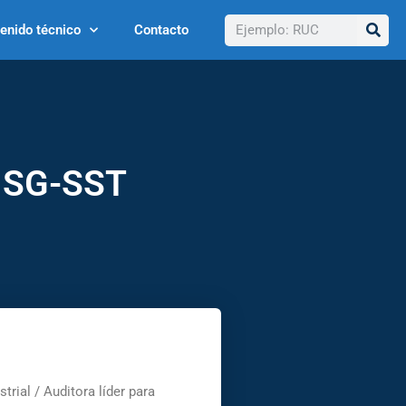
Buscar
enido técnico
Contacto
l SG-SST
trial / Auditora líder para