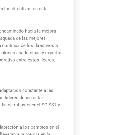
n los directivos en esta
o encaminado hacia la mejora
búsqueda de las mejores
 continua de los directivos a
ituciones académicas y expertos
orativo entre estos líderes.
adaptación constante a las
os líderes deben estar
l fin de robustecer el SG-SST y
daptación a los cambios en el
llevarán a la mejora en la