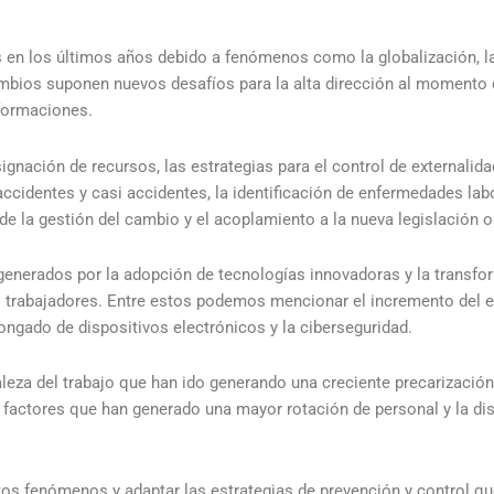
 en los últimos años debido a fenómenos como la globalización, la
ambios suponen nuevos desafíos para la alta dirección al momento 
sformaciones.
gnación de recursos, las estrategias para el control de externali
accidentes y casi accidentes, la identificación de enfermedades la
e la gestión del cambio y el acoplamiento a la nueva legislación o
generados por la adopción de tecnologías innovadoras y la transfo
os trabajadores. Entre estos podemos mencionar el incremento del e
ongado de dispositivos electrónicos y la ciberseguridad.
leza del trabajo que han ido generando una creciente precarización 
, factores que han generado una mayor rotación de personal y la di
estos fenómenos y adaptar las estrategias de prevención y control q