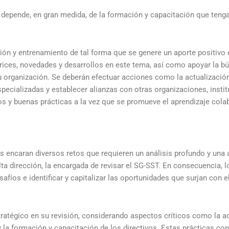
ón depende, en gran medida, de la formación y capacitación que tenga
ción y entrenamiento de tal forma que se genere un aporte positiv
ctrices, novedades y desarrollos en este tema, así como apoyar la 
 organización. Se deberán efectuar acciones como la actualización
especializadas y establecer alianzas con otras organizaciones, inst
s y buenas prácticas a la vez que se promueve el aprendizaje colab
s encaran diversos retos que requieren un análisis profundo y una 
lta dirección, la encargada de revisar el SG-SST. En consecuencia, l
fíos e identificar y capitalizar las oportunidades que surjan con e
stratégico en su revisión, considerando aspectos críticos como la a
 la formación y capacitación de los directivos. Estas prácticas con