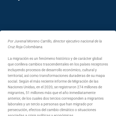
Por Juvenal Moreno Carrillo, director ejecutivo nacional de la
Cruz Roja Colombiana.
La migración es un fenómeno histórico y de carácter global
que conlleva cambios trascendentales en los países receptores
incluyendo procesos de desarrollo económico, cultural y
territorial, así como transformaciones duraderas de su mapa
social. Según el más reciente informe de Migración de las
Naciones Unidas, en el 2020, se registraron 274 millones de
migrantes, 51 millones más que el año inmediatamente
anterior, de los cuales dos tercios corresponden a migrantes
laborales y un tercio a personas que han migrado por
persecución, efectos del cambio climático o situaciones
asociadas a crisis políticas y económicas.