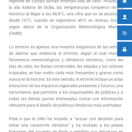
regiones de Europa sufrían intensas olas de calor. Incluso, en
la isla italiana de Sicilia, las temperaturas rompieron récord
histórico al llegar a los 48,8°C, una cifra que no se alcanzaba
desde 1977, cuando se registraron 48°C en Atenas, Grecia,
según datos de la Organización Meteorológica Mundial
(OMM).
Lo anterior es apenas una muestra inequívoca de las señales
de alarma que evidencia el informe, según el cual muchos
fenómenos meteorológicos y climáticos extremos, como las
olas de calor, las lluvias torrenciales, las sequías y los ciclones
tropicales, se han vuelto cada más frecuentes y graves como
nunca en la historia. En este sentido, el informe incluye un atlas
interactivo de los impactos regionales presentes y futuros, una
herramienta que permitirá a los responsables de políticas y a
todas las demás partes interesadas contar con información
relevante para el diseño de políticas climáticas más acertadas.
Pese a que la ONU ha instado a “actuar con decisión para
evitar una catástrofe climática” y ha invitado a los países
firmantes del Acuerdo de París a redoblar sus esfuerzos en