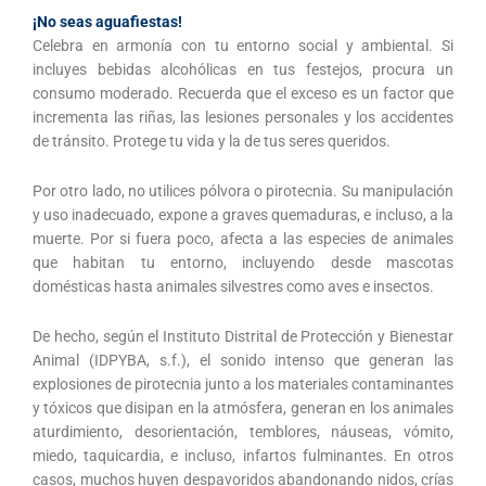
¡No seas aguafiestas!
Celebra en armonía con tu entorno social y ambiental. Si
incluyes bebidas alcohólicas en tus festejos, procura un
consumo moderado. Recuerda que el exceso es un factor que
incrementa las riñas, las lesiones personales y los accidentes
de tránsito. Protege tu vida y la de tus seres queridos.
Por otro lado, no utilices pólvora o pirotecnia. Su manipulación
y uso inadecuado, expone a graves quemaduras, e incluso, a la
muerte. Por si fuera poco, afecta a las especies de animales
que habitan tu entorno, incluyendo desde mascotas
domésticas hasta animales silvestres como aves e insectos.
De hecho, según el Instituto Distrital de Protección y Bienestar
Animal (IDPYBA, s.f.), el sonido intenso que generan las
explosiones de pirotecnia junto a los materiales contaminantes
y tóxicos que disipan en la atmósfera, generan en los animales
aturdimiento, desorientación, temblores, náuseas, vómito,
miedo, taquicardia, e incluso, infartos fulminantes. En otros
casos, muchos huyen despavoridos abandonando nidos, crías