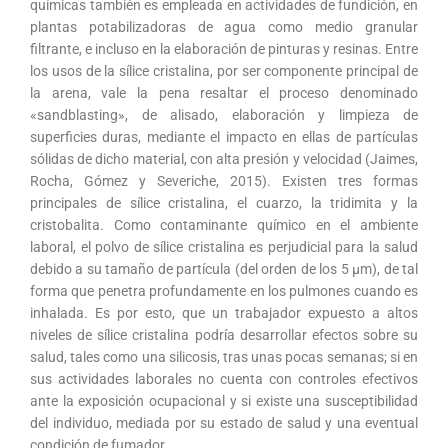
químicas también es empleada en actividades de fundición, en
plantas potabilizadoras de agua como medio granular
filtrante, e incluso en la elaboración de pinturas y resinas. Entre
los usos de la sílice cristalina, por ser componente principal de
la arena, vale la pena resaltar el proceso denominado
«sandblasting», de alisado, elaboración y limpieza de
superficies duras, mediante el impacto en ellas de partículas
sólidas de dicho material, con alta presión y velocidad (Jaimes,
Rocha, Gómez y Severiche, 2015). Existen tres formas
principales de sílice cristalina, el cuarzo, la tridimita y la
cristobalita. Como contaminante químico en el ambiente
laboral, el polvo de sílice cristalina es perjudicial para la salud
debido a su tamaño de partícula (del orden de los 5 μm), de tal
forma que penetra profundamente en los pulmones cuando es
inhalada. Es por esto, que un trabajador expuesto a altos
niveles de sílice cristalina podría desarrollar efectos sobre su
salud, tales como una silicosis, tras unas pocas semanas; si en
sus actividades laborales no cuenta con controles efectivos
ante la exposición ocupacional y si existe una susceptibilidad
del individuo, mediada por su estado de salud y una eventual
condición de fumador.