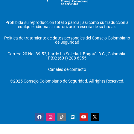
Prohibida su reproducción total o parcial, así como su traducción a
cualquier idioma sin autorización escrita de su titular.
Política de tratamiento de datos personales del Consejo Colombiano
de Seguridad
Carrera 20 No. 39-52, barrio La Soledad. Bogotá, D.C., Colombia.
PBX: (601) 288 6355
Canales de contacto
©2025 Consejo Colombiano de Seguridad. All rights Reserved.
F
I
T
L
Y
X
a
n
i
i
o
-
c
s
k
n
u
t
e
t
t
k
t
w
b
a
o
e
u
i