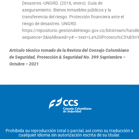
Desastres -UNGRD. (2016, enero). Guía de
aseguramiento. Bienes inmuebles públicos y la
transferencia del riesgo. Protección financiera ante el
riesgo de desastres. UNGRD.
https://repositorio.gestiondelriesgo.gov.co/bitstream/ha
sequence=3&isAllowed=y#:~:text=La%20Protecci%C3%B3n
Artículo técnico tomado de la Revista del Consejo Colombiano
de Seguridad, Protección & Seguridad No. 399 Septiembre –
Octubre – 2021
Prohibida su reproducción total o parcial, así como su traducción a
cualquier idioma sin autorización escrita de su titular.