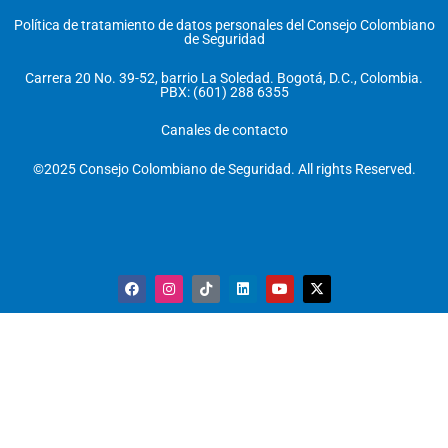
Política de tratamiento de datos personales del Consejo Colombiano
de Seguridad
Carrera 20 No. 39-52, barrio La Soledad. Bogotá, D.C., Colombia.
PBX: (601) 288 6355
Canales de contacto
©2025 Consejo Colombiano de Seguridad. All rights Reserved.
F
I
T
L
Y
X
a
n
i
i
o
-
c
s
k
n
u
t
e
t
t
k
t
w
b
a
o
e
u
i
o
g
k
d
b
t
o
r
i
e
t
k
a
n
e
m
r