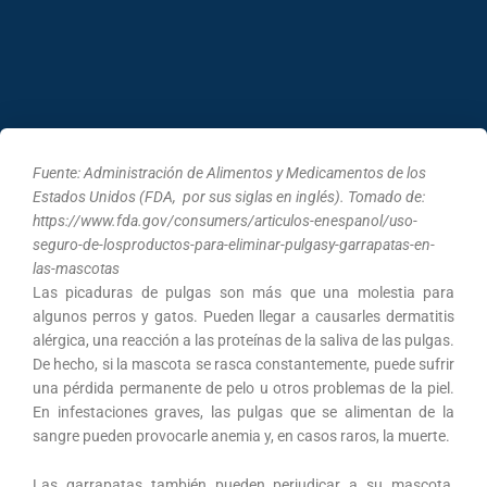
Fuente: Administración de Alimentos y Medicamentos de los
Estados Unidos (FDA, por sus siglas en inglés). Tomado de:
https://www.fda.gov/consumers/articulos-enespanol/uso-
seguro-de-losproductos-para-eliminar-pulgasy-garrapatas-en-
las-mascotas
Las picaduras de pulgas son más que una molestia para
algunos perros y gatos. Pueden llegar a causarles dermatitis
alérgica, una reacción a las proteínas de la saliva de las pulgas.
De hecho, si la mascota se rasca constantemente, puede sufrir
una pérdida permanente de pelo u otros problemas de la piel.
En infestaciones graves, las pulgas que se alimentan de la
sangre pueden provocarle anemia y, en casos raros, la muerte.
Las garrapatas también pueden perjudicar a su mascota,