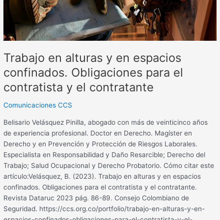
Obligaciones
para
el
contratista
y
Trabajo en alturas y en espacios
el
contratante
confinados. Obligaciones para el
contratista y el contratante
Comunicaciones CCS
Belisario Velásquez Pinilla, abogado con más de veinticinco años
de experiencia profesional. Doctor en Derecho. Magíster en
Derecho y en Prevención y Protección de Riesgos Laborales.
Especialista en Responsabilidad y Daño Resarcible; Derecho del
Trabajo; Salud Ocupacional y Derecho Probatorio. Cómo citar este
artículo:Velásquez, B. (2023). Trabajo en alturas y en espacios
confinados. Obligaciones para el contratista y el contratante.
Revista Dataruc 2023 pág. 86-89. Consejo Colombiano de
Seguridad. https://ccs.org.co/portfolio/trabajo-en-alturas-y-en-
espacios-confinados-obligaciones-para-el-contratista-y-el-