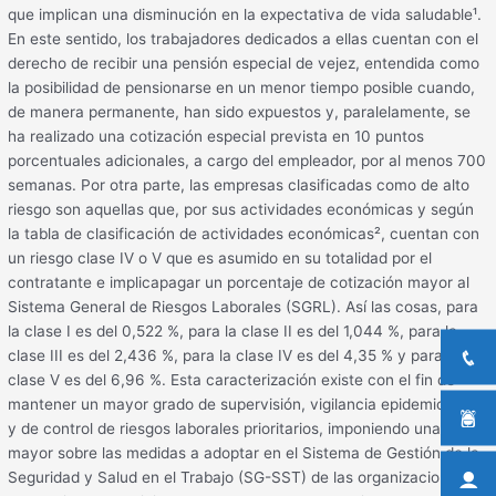
que implican una disminución en la expectativa de vida saludable¹.
En este sentido, los trabajadores dedicados a ellas cuentan con el
derecho de recibir una pensión especial de vejez, entendida como
la posibilidad de pensionarse en un menor tiempo posible cuando,
de manera permanente, han sido expuestos y, paralelamente, se
ha realizado una cotización especial prevista en 10 puntos
porcentuales adicionales, a cargo del empleador, por al menos 700
semanas. Por otra parte, las empresas clasificadas como de alto
riesgo son aquellas que, por sus actividades económicas y según
la tabla de clasificación de actividades económicas², cuentan con
un riesgo clase IV o V que es asumido en su totalidad por el
contratante e implicapagar un porcentaje de cotización mayor al
Sistema General de Riesgos Laborales (SGRL). Así las cosas, para
la clase I es del 0,522 %, para la clase II es del 1,044 %, para la
clase III es del 2,436 %, para la clase IV es del 4,35 % y para la
clase V es del 6,96 %. Esta caracterización existe con el fin de
mantener un mayor grado de supervisión, vigilancia epidemiológica
y de control de riesgos laborales prioritarios, imponiendo una carga
mayor sobre las medidas a adoptar en el Sistema de Gestión de la
Seguridad y Salud en el Trabajo (SG-SST) de las organizaciones³.