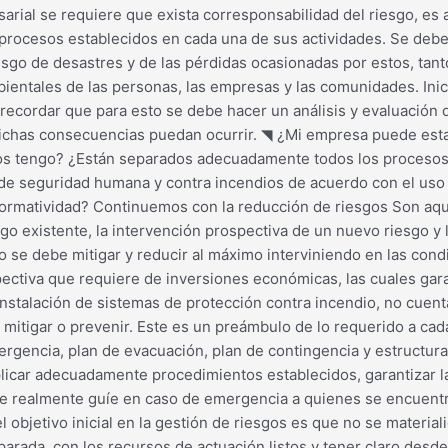
sarial se requiere que exista corresponsabilidad del riesgo, e
 procesos establecidos en cada una de sus actividades. Se debe 
iesgo de desastres y de las pérdidas ocasionadas por estos, tan
mbientales de las personas, las empresas y las comunidades. Ini
ecordar que para esto se debe hacer un análisis y evaluación d
 dichas consecuencias puedan ocurrir. ◥ ¿Mi empresa puede es
s tengo? ¿Están separados adecuadamente todos los procesos 
de seguridad humana y contra incendios de acuerdo con el us
normatividad? Continuemos con la reducción de riesgos Son aqu
sgo existente, la intervención prospectiva de un nuevo riesgo y l
o se debe mitigar y reducir al máximo interviniendo en las con
ectiva que requiere de inversiones económicas, las cuales gar
instalación de sistemas de protección contra incendio, no cuent
s mitigar o prevenir. Este es un preámbulo de lo requerido a ca
mergencia, plan de evacuación, plan de contingencia y estructur
plicar adecuadamente procedimientos establecidos, garantizar l
que realmente guíe en caso de emergencia a quienes se encuent
objetivo inicial en la gestión de riesgos es que no se material
eparada, con los recursos de actuación listos y tener claro desd