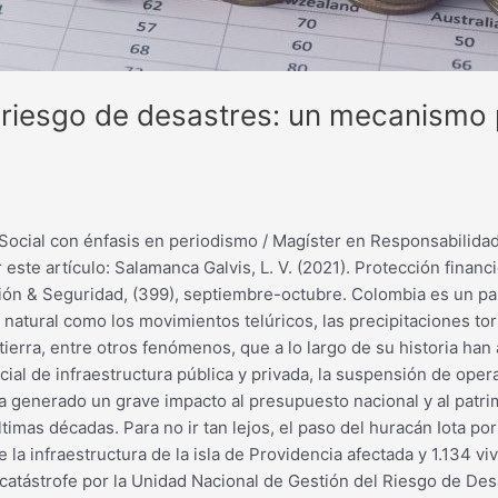
 riesgo de desastres: un mecanismo pa
ocial con énfasis en periodismo / Magíster en Responsabilidad 
te artículo: Salamanca Galvis, L. V. (2021). Protección financ
ección & Seguridad, (399), septiembre-octubre. Colombia es un pa
natural como los movimientos telúricos, las precipitaciones tor
ierra, entre otros fenómenos, que a lo largo de su historia han
rcial de infraestructura pública y privada, la suspensión de op
 ha generado un grave impacto al presupuesto nacional y al pat
mas décadas. Para no ir tan lejos, el paso del huracán Iota por
la infraestructura de la isla de Providencia afectada y 1.134 v
a catástrofe por la Unidad Nacional de Gestión del Riesgo de D