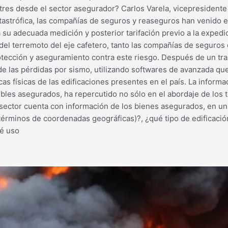
astres desde el sector asegurador? Carlos Varela, vicepresidente
catastrófica, las compañías de seguros y reaseguros han venido
su adecuada medición y posterior tarifación previo a la expedici
del terremoto del eje cafetero, tanto las compañías de seguros 
ección y aseguramiento contra este riesgo. Después de un traba
de las pérdidas por sismo, utilizando softwares de avanzada qu
ticas físicas de las edificaciones presentes en el país. La infor
bles asegurados, ha repercutido no sólo en el abordaje de los 
ector cuenta con información de los bienes asegurados, en un n
términos de coordenadas geográficas)?, ¿qué tipo de edificació
ué uso