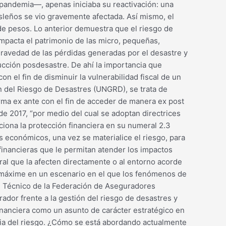
 pandemia—, apenas iniciaba su reactivación: una
sleños se vio gravemente afectada. Así mismo, el
de pesos. Lo anterior demuestra que el riesgo de
impacta el patrimonio de las micro, pequeñas,
avedad de las pérdidas generadas por el desastre y
ucción posdesastre. De ahí la importancia que
 el fin de disminuir la vulnerabilidad fiscal de un
ión del Riesgo de Desastres (UNGRD), se trata de
rma ex ante con el fin de acceder de manera ex post
e 2017, “por medio del cual se adoptan directrices
ciona la protección financiera en su numeral 2.3
 económicos, una vez se materialice el riesgo, para
 financieras que le permitan atender los impactos
ural que la afecten directamente o al entorno acorde
, máxime en un escenario en el que los fenómenos de
te Técnico de la Federación de Aseguradores
ador frente a la gestión del riesgo de desastres y
inanciera como un asunto de carácter estratégico en
cia del riesgo. ¿Cómo se está abordando actualmente