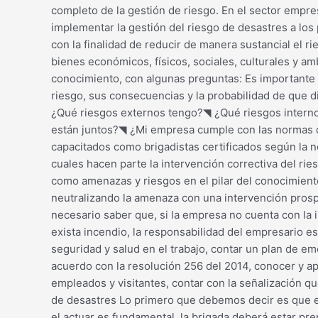
completo de la gestión de riesgo. En el sector empre
implementar la gestión del riesgo de desastres a los
con la finalidad de reducir de manera sustancial el r
bienes económicos, físicos, sociales, culturales y a
conocimiento, con algunas preguntas: Es importante r
riesgo, sus consecuencias y la probabilidad de que
¿Qué riesgos externos tengo?◥ ¿Qué riesgos interno
están juntos?◥ ¿Mi empresa cumple con las normas 
capacitados como brigadistas certificados según la 
cuales hacen parte la intervención correctiva del rie
como amenazas y riesgos en el pilar del conocimient
neutralizando la amenaza con una intervención prosp
necesario saber que, si la empresa no cuenta con la 
exista incendio, la responsabilidad del empresario e
seguridad y salud en el trabajo, contar un plan de e
acuerdo con la resolución 256 del 2014, conocer y a
empleados y visitantes, contar con la señalización 
de desastres Lo primero que debemos decir es que el 
el actuar es fundamental, la brigada deberá estar pr