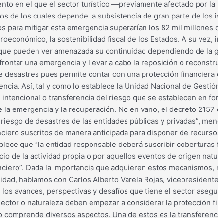
nto en el que el sector turístico —previamente afectado por la
s de los cuales depende la subsistencia de gran parte de los i
s para mitigar esta emergencia superarían los 82 mil millones 
oeconómico, la sostenibilidad fiscal de los Estados. A su vez, 
que pueden ver amenazada su continuidad dependiendo de la gr
rontar una emergencia y llevar a cabo la reposición o reconstr
 desastres pues permite contar con una protección financiera con
liencia. Así, tal y como lo establece la Unidad Nacional de Gest
intencional o transferencia del riesgo que se establecen en fo
la emergencia y la recuperación. No en vano, el decreto 2157 d
 riesgo de desastres de las entidades públicas y privadas”, men
ciero suscritos de manera anticipada para disponer de recursos
tablece que “la entidad responsable deberá suscribir coberturas
icio de la actividad propia o por aquellos eventos de origen nat
nanciero”. Dada la importancia que adquieren estos mecanismos
nsidad, hablamos con Carlos Alberto Varela Rojas, vicepresiden
os avances, perspectivas y desafíos que tiene el sector asegur
sector o naturaleza deben empezar a considerar la protección f
go comprende diversos aspectos. Una de estos es la transferen