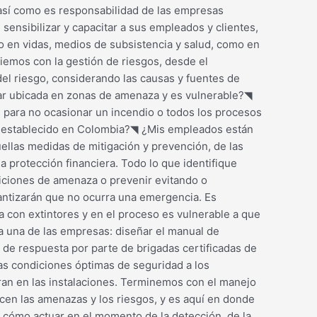
s así como es responsabilidad de las empresas
sensibilizar y capacitar a sus empleados y clientes,
to en vidas, medios de subsistencia y salud, como en
ciemos con la gestión de riesgos, desde el
el riesgo, considerando las causas y fuentes de
tar ubicada en zonas de amenaza y es vulnerable?◥
para no ocasionar un incendio o todos los procesos
o establecido en Colombia?◥ ¿Mis empleados están
ellas medidas de mitigación y prevención, de las
a protección financiera. Todo lo que identifique
diciones de amenaza o prevenir evitando o
antizarán que no ocurra una emergencia. Es
a con extintores y en el proceso es vulnerable a que
da una de las empresas: diseñar el manual de
a de respuesta por parte de brigadas certificadas de
as condiciones óptimas de seguridad a los
ran en las instalaciones. Terminemos con el manejo
icen las amenazas y los riesgos, y es aquí en donde
e cómo actuar en el momento de la detección, de la