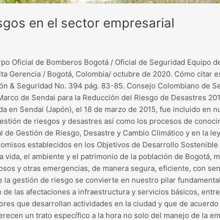
esgos en el sector empresarial
o Oficial de Bomberos Bogotá / Oficial de Seguridad Equipo de
lta Gerencia / Bogotá, Colombia/ octubre de 2020. Cómo citar est
ción & Seguridad No. 394 pág. 83-85. Consejo Colombiano de Seg
Marco de Sendai para la Reducción del Riesgo de Desastres 2015
 en Sendai (Japón), el 18 de marzo de 2015, fue incluido en nu
stión de riesgos y desastres así como los procesos de conocim
nal de Gestión de Riesgo, Desastre y Cambio Climático y en la 
promisos establecidos en los Objetivos de Desarrollo Sostenib
la vida, el ambiente y el patrimonio de la población de Bogotá, 
rosos y otras emergencias, de manera segura, eficiente, con se
 la gestión de riesgo se convierte en nuestro pilar fundamental
 de las afectaciones a infraestructura y servicios básicos, ent
ores que desarrollan actividades en la ciudad y que de acuerdo 
erecen un trato específico a la hora no solo del manejo de la e