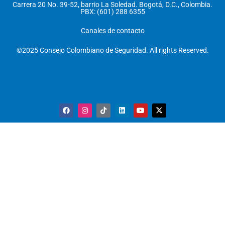
Carrera 20 No. 39-52, barrio La Soledad. Bogotá, D.C., Colombia.
PBX: (601) 288 6355
Canales de contacto
©2025 Consejo Colombiano de Seguridad. All rights Reserved.
F
I
T
L
Y
X
a
n
i
i
o
-
c
s
k
n
u
t
e
t
t
k
t
w
b
a
o
e
u
i
o
g
k
d
b
t
o
r
i
e
t
k
a
n
e
m
r