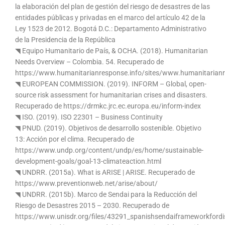
la elaboración del plan de gestión del riesgo de desastres de las
entidades públicas y privadas en el marco del artículo 42 de la
Ley 1523 de 2012. Bogotá D.C.: Departamento Administrativo
de la Presidencia de la República
◥ Equipo Humanitario de País, & OCHA. (2018). Humanitarian
Needs Overview – Colombia. 54. Recuperado de
https://www.humanitarianresponse.info/sites/www.humanitarianr
◥ EUROPEAN COMMISSION. (2019). INFORM – Global, open-
source risk assessment for humanitarian crises and disasters.
Recuperado de https://drmkc.jrc.ec.europa.eu/inform-index
◥ ISO. (2019). ISO 22301 – Business Continuity
◥ PNUD. (2019). Objetivos de desarrollo sostenible. Objetivo
13: Acción por el clima. Recuperado de
https://www.undp.org/content/undp/es/home/sustainable-
development-goals/goal-13-climateaction.html
◥ UNDRR. (2015a). What is ARISE | ARISE. Recuperado de
https://www.preventionweb.net/arise/about/
◥ UNDRR. (2015b). Marco de Sendai para la Reducción del
Riesgo de Desastres 2015 – 2030. Recuperado de
https://www.unisdr.org/files/43291_spanishsendaiframeworkfordis