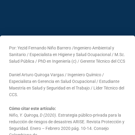
Por: Yezid Fernando Niño Barrero /Ingeniero Ambiental y
Sanitario / Especialista en Higiene y Salud Ocupacional / M.Sc.
Salud Pública / PhD en Ingeniería (c) / Gerente Técnico del CCS
Daniel Arturo Quiroga Vargas / Ingeniero Químico /
Especialista en Gerencia en Salud Ocupacional / Estudiante
Maestría en Salud y Seguridad en el Trabajo / Líder Técnico del
CCS.
Cómo citar este artículo:
Niño, Y. Quiroga, D (2020).
Estrategia público-privada para la
reducción de riesgos de desastres ARISE. Revista Protección y
Seguridad. Enero – Febrero 2020 pág. 10-14. Consejo