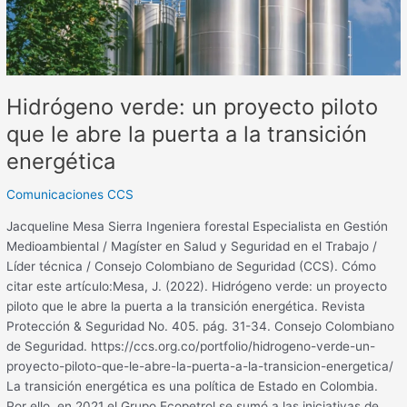
abre
la
puerta
a
la
Hidrógeno verde: un proyecto piloto
transición
energética
que le abre la puerta a la transición
energética
Comunicaciones CCS
Jacqueline Mesa Sierra Ingeniera forestal Especialista en Gestión
Medioambiental / Magíster en Salud y Seguridad en el Trabajo /
Líder técnica / Consejo Colombiano de Seguridad (CCS). Cómo
citar este artículo:Mesa, J. (2022). Hidrógeno verde: un proyecto
piloto que le abre la puerta a la transición energética. Revista
Protección & Seguridad No. 405. pág. 31-34. Consejo Colombiano
de Seguridad. https://ccs.org.co/portfolio/hidrogeno-verde-un-
proyecto-piloto-que-le-abre-la-puerta-a-la-transicion-energetica/
La transición energética es una política de Estado en Colombia.
Por ello, en 2021 el Grupo Ecopetrol se sumó a las iniciativas de