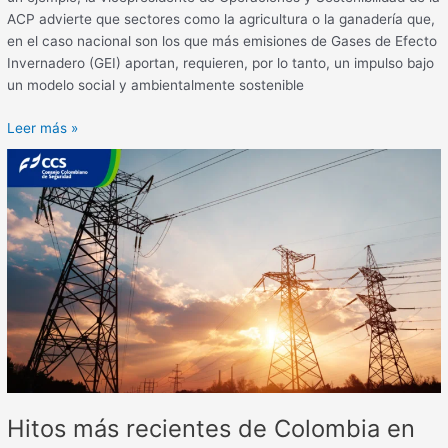
ACP advierte que sectores como la agricultura o la ganadería que,
en el caso nacional son los que más emisiones de Gases de Efecto
Invernadero (GEI) aportan, requieren, por lo tanto, un impulso bajo
un modelo social y ambientalmente sostenible
Leer más »
Hitos
más
recientes
de
Colombia
en
materia
de
transición
energética
Hitos más recientes de Colombia en