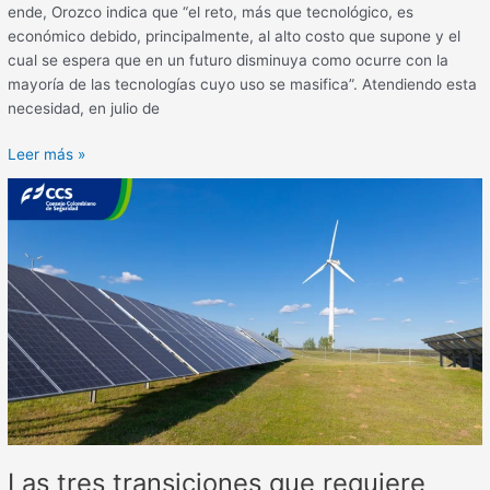
ende, Orozco indica que “el reto, más que tecnológico, es
económico debido, principalmente, al alto costo que supone y el
cual se espera que en un futuro disminuya como ocurre con la
mayoría de las tecnologías cuyo uso se masifica”. Atendiendo esta
necesidad, en julio de
Leer más »
Las
tres
transiciones
que
requiere
Colombia
en
la
senda
hacia
una
economía
Las tres transiciones que requiere
baja