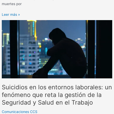
muertes por
Leer más »
Suicidios
en
los
entornos
laborales:
un
fenómeno
que
reta
la
gestión
de
Suicidios en los entornos laborales: un
la
fenómeno que reta la gestión de la
Seguridad
Seguridad y Salud en el Trabajo
y
Salud
Comunicaciones CCS
en