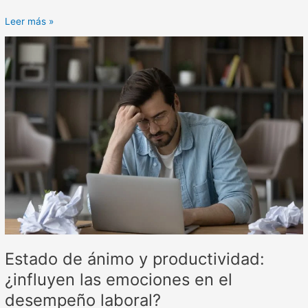
Leer más »
Estado
de
ánimo
y
productividad:
¿influyen
las
emociones
en
el
desempeño
laboral?
Estado de ánimo y productividad:
¿influyen las emociones en el
desempeño laboral?