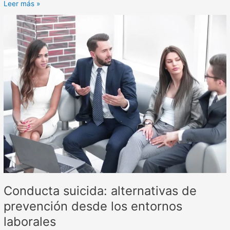
Leer más »
Conducta
suicida:
alternativas
de
prevención
desde
los
entornos
laborales
Conducta suicida: alternativas de
prevención desde los entornos
laborales