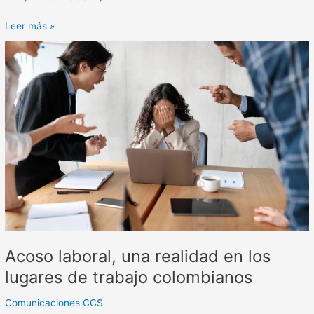
Leer más »
Acoso
laboral,
una
realidad
en
los
lugares
de
trabajo
colombianos
Acoso laboral, una realidad en los
lugares de trabajo colombianos
Comunicaciones CCS