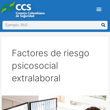
Ir
al
contenido
Buscar
Factores de riesgo
psicosocial
extralaboral
Teletrabajo
saludable
y