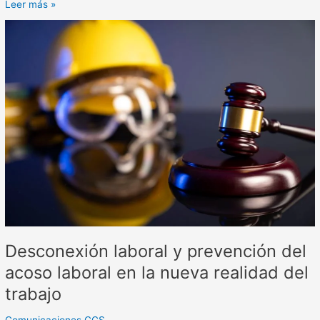
Leer más »
Desconexión
laboral
y
prevención
del
acoso
laboral
en
la
nueva
realidad
del
trabajo
Desconexión laboral y prevención del
acoso laboral en la nueva realidad del
trabajo