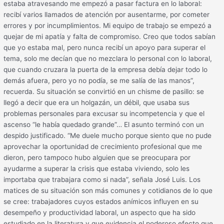
estaba atravesando me empezó a pasar factura en lo laboral:
recibí varios llamados de atención por ausentarme, por cometer
errores y por incumplimientos. Mi equipo de trabajo se empezó a
quejar de mi apatía y falta de compromiso. Creo que todos sabían
que yo estaba mal, pero nunca recibí un apoyo para superar el
tema, solo me decían que no mezclara lo personal con lo laboral,
que cuando cruzara la puerta de la empresa debía dejar todo lo
demás afuera, pero yo no podía, se me salía de las manos”,
recuerda. Su situación se convirtió en un chisme de pasillo: se
llegó a decir que era un holgazán, un débil, que usaba sus
problemas personales para excusar su incompetencia y que el
ascenso “le había quedado grande”… El asunto terminó con un
despido justificado. “Me duele mucho porque siento que no pude
aprovechar la oportunidad de crecimiento profesional que me
dieron, pero tampoco hubo alguien que se preocupara por
ayudarme a superar la crisis que estaba viviendo, solo les
importaba que trabajara como si nada”, señala José Luis. Los
matices de su situación son más comunes y cotidianos de lo que
se cree: trabajadores cuyos estados anímicos influyen en su
desempeño y productividad laboral, un aspecto que ha sido
estudiado en la literatura y que evidencia el poderoso efecto que