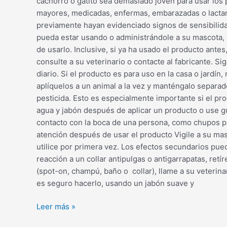
cachorro o gatito sea demasiado joven para usar los 
mayores, medicadas, enfermas, embarazadas o lactant
previamente hayan evidenciado signos de sensibilidad
pueda estar usando o administrándole a su mascota, 
de usarlo. Inclusive, si ya ha usado el producto ant
consulte a su veterinario o contacte al fabricante. Si
diario. Si el producto es para uso en la casa o jardí
aplíquelos a un animal a la vez y manténgalo separad
pesticida. Esto es especialmente importante si el pr
agua y jabón después de aplicar un producto o use gu
contacto con la boca de una persona, como chupos par
atención después de usar el producto Vigile a su ma
utilice por primera vez. Los efectos secundarios p
reacción a un collar antipulgas o antigarrapatas, re
(spot-on, champú, baño o collar), llame a su veterin
es seguro hacerlo, usando un jabón suave y
Leer más »