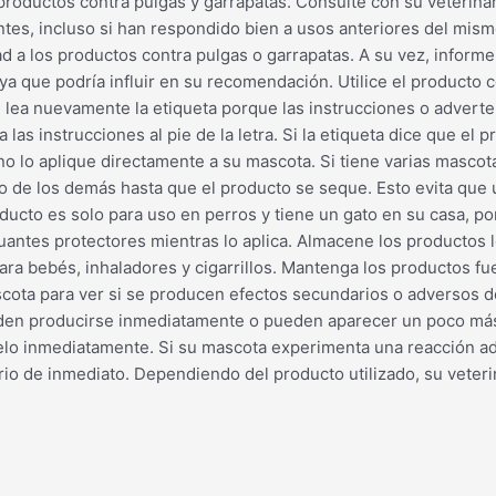
productos contra pulgas y garrapatas. Consulte con su veterina
es, incluso si han respondido bien a usos anteriores del mism
 a los productos contra pulgas o garrapatas. A su vez, informe 
ya que podría influir en su recomendación. Utilice el producto
es, lea nuevamente la etiqueta porque las instrucciones o adver
ga las instrucciones al pie de la letra. Si la etiqueta dice que 
n, no lo aplique directamente a su mascota. Si tiene varias masco
o de los demás hasta que el producto se seque. Esto evita que 
oducto es solo para uso en perros y tiene un gato en su casa, 
antes protectores mientras lo aplica. Almacene los productos 
a bebés, inhaladores y cigarrillos. Mantenga los productos fue
scota para ver si se producen efectos secundarios o adversos d
ueden producirse inmediatamente o pueden aparecer un poco má
tírelo inmediatamente. Si su mascota experimenta una reacción a
ario de inmediato. Dependiendo del producto utilizado, su vete