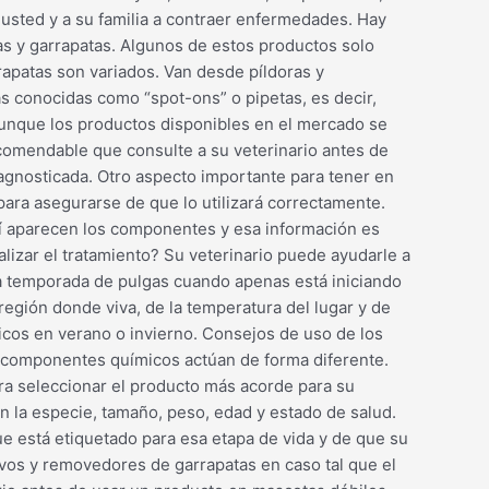
 usted y a su familia a contraer enfermedades. Hay
as y garrapatas. Algunos de estos productos solo
rapatas son variados. Van desde píldoras y
as conocidas como “spot-ons” o pipetas, es decir,
 Aunque los productos disponibles en el mercado se
comendable que consulte a su veterinario antes de
iagnosticada. Otro aspecto importante para tener en
para asegurarse de que lo utilizará correctamente.
í aparecen los componentes y esa información es
lizar el tratamiento? Su veterinario puede ayudarle a
la temporada de pulgas cuando apenas está iniciando
 región donde viva, de la temperatura del lugar y de
icos en verano o invierno. Consejos de uso de los
s componentes químicos actúan de forma diferente.
ra seleccionar el producto más acorde para su
 la especie, tamaño, peso, edad y estado de salud.
ue está etiquetado para esa etapa de vida y de que su
evos y removedores de garrapatas en caso tal que el