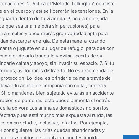
onaciones. 2. Aplica el ‘Método Tellington’: consiste
 en el cuerpo y así se liberarán las tensiones. En la
esguardo dentro de tu vivienda. Procura no dejarla
 de que sea una melodía sin percusiones) para
ra animales y encontrarás gran variedad apta para
uedan descargar energía. De esta manera, cuando
manta o juguete en su lugar de refugio, para que con
s mejor dejarlo tranquilo y evitar sacarlo de su
darle calma y apoyo, sin invadir su espacio. 7. Si tu
eridos, así lograrás distraerlo. No es recomendable
protección. Lo ideal es brindarle calma a través de
lleva a tu animal de compañía con collar, correa y
 Si lo mantienes bien sujetado evitarás un accidente
meración de personas, esto puede aumenta el estrés
s de la pólvora Los animales domésticos no son los
afectada pues está mucho más expuesta al ruido, las
es en su salud e, inclusive, infartos. Por ejemplo,
por consiguiente, las crías quedan abandonadas y
por los sonidos de la pólvora, que les impide