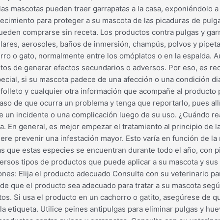
e las mascotas pueden traer garrapatas a la casa, exponiéndolo a
crecimiento para proteger a su mascota de las picaduras de pulg
pueden comprarse sin receta. Los productos contra pulgas y gar
ollares, aerosoles, baños de inmersión, champús, polvos y pipet
perro o gato, normalmente entre los omóplatos o en la espalda.
ntos de generar efectos secundarios o adversos. Por eso, es re
pecial, si su mascota padece de una afección o una condición d
 folleto y cualquier otra información que acompañe al producto 
so de que ocurra un problema y tenga que reportarlo, pues all
te un incidente o una complicación luego de su uso. ¿Cuándo rea
. En general, es mejor empezar el tratamiento al principio de 
iere prevenir una infestación mayor. Esto varía en función de la
as que estas especies se encuentran durante todo el año, con p
versos tipos de productos que puede aplicar a su mascota y su
nes: Elija el producto adecuado Consulte con su veterinario pa
e que el producto sea adecuado para tratar a su mascota según
tos. Si usa el producto en un cachorro o gatito, asegúrese de q
 etiqueta. Utilice peines antipulgas para eliminar pulgas y hu