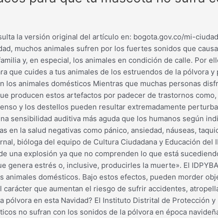
ulta la versión original del artículo en: bogota.gov.co/mi-ciu
d, muchos animales sufren por los fuertes sonidos que causa la
lia y, en especial, los animales en condición de calle. Por ello,
 que cuides a tus animales de los estruendos de la pólvora y p
 en los animales domésticos Mientras que muchas personas disfru
 que producen estos artefactos por padecer de trastornos como,
 intenso y los destellos pueden resultar extremadamente perturb
a sensibilidad auditiva más aguda que los humanos según indica
en la salud negativas como pánico, ansiedad, náuseas, taquicar
ernal, bióloga del equipo de Cultura Ciudadana y Educación del
a de una explosión ya que no comprenden lo que está sucediend
 genera estrés o, inclusive, producirles la muerte». El IDPYBA
s animales domésticos. Bajo estos efectos, pueden morder obj
 carácter que aumentan el riesgo de sufrir accidentes, atropel
 pólvora en esta Navidad? El Instituto Distrital de Protección 
cos no sufran con los sonidos de la pólvora en época navideña: