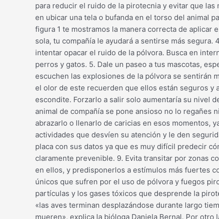
para reducir el ruido de la pirotecnia y evitar que l
en ubicar una tela o bufanda en el torso del animal pa
figura 1 te mostramos la manera correcta de aplicar e
sola, tu compañía le ayudará a sentirse más segura. 
intentar opacar el ruido de la pólvora. Busca en int
perros y gatos. 5. Dale un paseo a tus mascotas, esp
escuchen las explosiones de la pólvora se sentirán m
el olor de este recuerden que ellos están seguros y a 
escondite. Forzarlo a salir solo aumentaría su nivel 
animal de compañía se pone ansioso no lo regañes ni 
abrazarlo o llenarlo de caricias en esos momentos, y
actividades que desvíen su atención y le den segurida
placa con sus datos ya que es muy difícil predecir c
claramente prevenible. 9. Evita transitar por zonas 
en ellos, y predisponerlos a estímulos más fuertes c
únicos que sufren por el uso de pólvora y fuegos pir
partículas y los gases tóxicos que desprende la piroté
«las aves terminan desplazándose durante largo tiemp
mueren», explica la bióloga Daniela Bernal. Por otro 