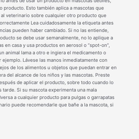
rio antes de usar un producto en mascotas débiles,
o producto. Esto también aplica a mascotas que
al veterinario sobre cualquier otro producto que
 correctamente Lea cuidadosamente la etiqueta antes
tencias pueden haber cambiado. Si no las entiende,
el producto se debe usar semanalmente, no lo aplique a
tas en casa y usa productos en aerosol o “spot-on”,
un animal lama a otro e ingiera el medicamento o
por ejemplo. Lávese las manos inmediatamente con
lejos de los alimentos u objetos que puedan entrar en
ra del alcance de los niños y las mascotas. Preste
espués de aplicar el producto, sobre todo cuando lo
s tarde. Si su mascota experimenta una mala
dversa a cualquier producto para pulgas o garrapatas
rinario puede recomendarle que bañe a la mascota, si