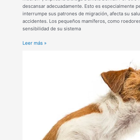
descansar adecuadamente. Esto es especialmente perj
interrumpe sus patrones de migración, afecta su sal
accidentes. Los pequeños mamíferos, como roedores 
sensibilidad de su sistema
Leer más »
Uso
seguro
de
los
productos
para
eliminar
pulgas
y
garrapatas
en
las