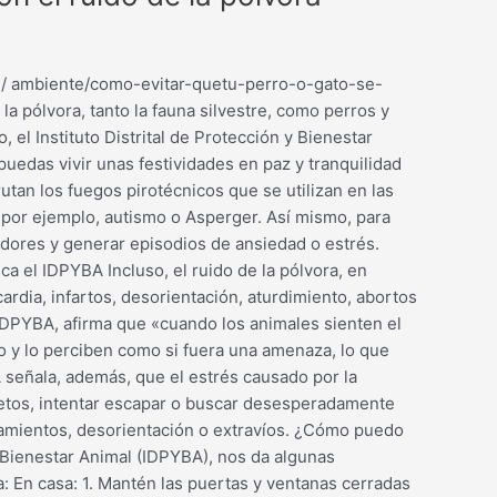
dad/ ambiente/como-evitar-quetu-perro-o-gato-se-
 pólvora, tanto la fauna silvestre, como perros y
 el Instituto Distrital de Protección y Bienestar
uedas vivir unas festividades en paz y tranquilidad
tan los fuegos pirotécnicos que se utilizan en las
 por ejemplo, autismo o Asperger. Así mismo, para
adores y generar episodios de ansiedad o estrés.
 el IDPYBA Incluso, el ruido de la pólvora, en
dia, infartos, desorientación, aturdimiento, abortos
 IDPYBA, afirma que «cuando los animales sienten el
o y lo perciben como si fuera una amenaza, lo que
 señala, además, que el estrés causado por la
etos, intentar escapar o buscar desesperadamente
lamientos, desorientación o extravíos. ¿Cómo puedo
y Bienestar Animal (IDPYBA), nos da algunas
 En casa: 1. Mantén las puertas y ventanas cerradas