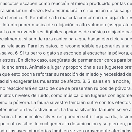
as mascotas escapen como reacción al miedo producido por las det
ra simular un abrazo. Esto estimulará la circulación de su sangre
sta técnica. 3. Permítele a tu mascota contar con un lugar de r
4. Intenta poner música de relajación a alto volumen (asegúrate
ernet o en proveedores digitales opciones de música relajante pa
ecialmente, si son de raza canica para que hagan ejercicio y p
ás relajadas. Para los gatos, lo recomendable es ponerles una 
salvo. 6. Si tu perro o gato se esconde al escuchar la pólvora, e
de estrés. En dicho caso, asegúrate de permanecer cerca para brin
lo encierres. Anímalo a jugar y proporciónale sus juguetes pref
a que esto podría reforzar su reacción de miedo y necesidad de 
d sin exagerar las muestras de afecto. 8. Si sales en la noche, 
ómo reaccionará en caso de que se presenten ruidos de pólvora.
con altos niveles de ruido, como música, o en lugares con aglo
omo la pólvora. La fauna silvestre también sufre con los efecto
otécnicos en las festividades. La fauna silvestre también se ve 
cnica. Los animales silvestres pueden sufrir taquicardia, lesion
o a otros sitios lo cual genera la desubicación y se pierden, 
lado, las aves migratorias también se ven gravemente afectadas 