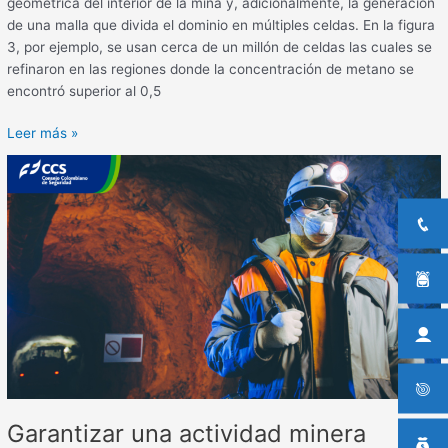
geométrica del interior de la mina y, adicionalmente, la generación
de una malla que divida el dominio en múltiples celdas. En la figura
3, por ejemplo, se usan cerca de un millón de celdas las cuales se
refinaron en las regiones donde la concentración de metano se
encontró superior al 0,5
Leer más »
Garantizar
una
actividad
minera
segura,
responsable
y
sostenible,
reto
en
el
que
Garantizar una actividad minera
Colombia