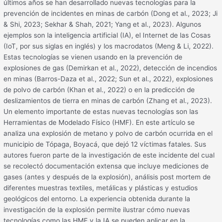
últimos años se han desarrollado nuevas tecnologías para la
prevención de incidentes en minas de carbón (Dong et al., 2023; Ji
& Shi, 2023; Sekhar & Shah, 2021; Yang et al., 2023). Algunos
ejemplos son la inteligencia artificial (IA), el Internet de las Cosas
(IoT, por sus siglas en inglés) y los macrodatos (Meng & Li, 2022).
Estas tecnologías se vienen usando en la prevención de
explosiones de gas (Demirkan et al., 2022), detección de incendios
en minas (Barros-Daza et al., 2022; Sun et al., 2022), explosiones
de polvo de carbón (Khan et al., 2022) o en la predicción de
deslizamientos de tierra en minas de carbón (Zhang et al., 2023).
Un elemento importante de estas nuevas tecnologías son las
Herramientas de Modelado Físico (HMF). En este artículo se
analiza una explosión de metano y polvo de carbón ocurrida en el
municipio de Tópaga, Boyacá, que dejó 12 víctimas fatales. Sus
autores fueron parte de la investigación de este incidente del cual
se recolectó documentación extensa que incluye mediciones de
gases (antes y después de la explosión), análisis post mortem de
diferentes muestras textiles, metálicas y plásticas y estudios
geológicos del entorno. La experiencia obtenida durante la
investigación de la explosión permite ilustrar cómo nuevas
tecnologías como las HMF y la IA se pueden aplicar en la