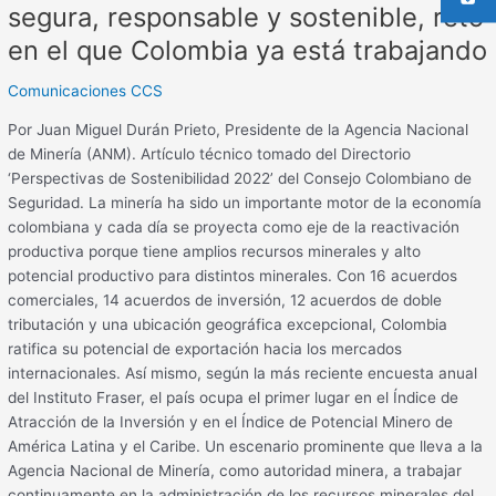
ya
segura, responsable y sostenible, reto
está
en el que Colombia ya está trabajando
trabajando
Comunicaciones CCS
Por Juan Miguel Durán Prieto, Presidente de la Agencia Nacional
de Minería (ANM). Artículo técnico tomado del Directorio
‘Perspectivas de Sostenibilidad 2022’ del Consejo Colombiano de
Seguridad. La minería ha sido un importante motor de la economía
colombiana y cada día se proyecta como eje de la reactivación
productiva porque tiene amplios recursos minerales y alto
potencial productivo para distintos minerales. Con 16 acuerdos
comerciales, 14 acuerdos de inversión, 12 acuerdos de doble
tributación y una ubicación geográfica excepcional, Colombia
ratifica su potencial de exportación hacia los mercados
internacionales. Así mismo, según la más reciente encuesta anual
del Instituto Fraser, el país ocupa el primer lugar en el Índice de
Atracción de la Inversión y en el Índice de Potencial Minero de
América Latina y el Caribe. Un escenario prominente que lleva a la
Agencia Nacional de Minería, como autoridad minera, a trabajar
continuamente en la administración de los recursos minerales del