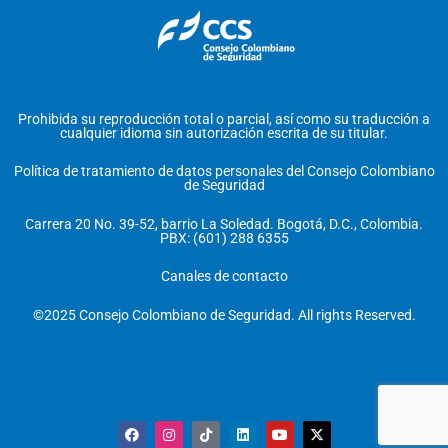
Prohibida su reproducción total o parcial, así como su traducción a
cualquier idioma sin autorización escrita de su titular.
Política de tratamiento de datos personales del Consejo Colombiano
de Seguridad
Carrera 20 No. 39-52, barrio La Soledad. Bogotá, D.C., Colombia.
PBX: (601) 288 6355
Canales de contacto
©2025 Consejo Colombiano de Seguridad. All rights Reserved.
F
I
T
L
Y
X
a
n
i
i
o
-