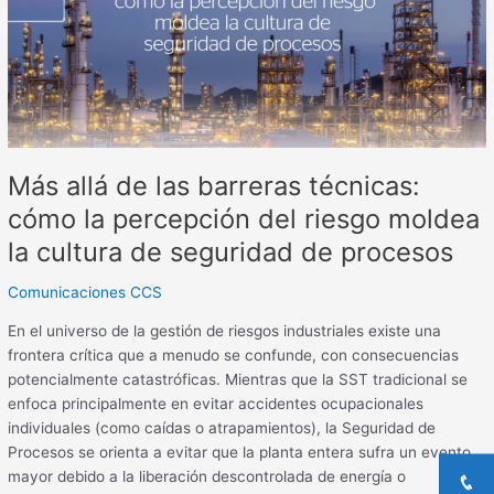
técnicas:
cómo
la
percepción
del
riesgo
moldea
Más allá de las barreras técnicas:
la
cultura
cómo la percepción del riesgo moldea
de
la cultura de seguridad de procesos
seguridad
de
Comunicaciones CCS
procesos
En el universo de la gestión de riesgos industriales existe una
frontera crítica que a menudo se confunde, con consecuencias
potencialmente catastróficas. Mientras que la SST tradicional se
enfoca principalmente en evitar accidentes ocupacionales
individuales (como caídas o atrapamientos), la Seguridad de
Procesos se orienta a evitar que la planta entera sufra un evento
mayor debido a la liberación descontrolada de energía o