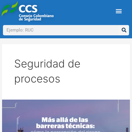
Ir
al
contenido
Buscar
Seguridad de
procesos
Más
allá
de
las
barreras