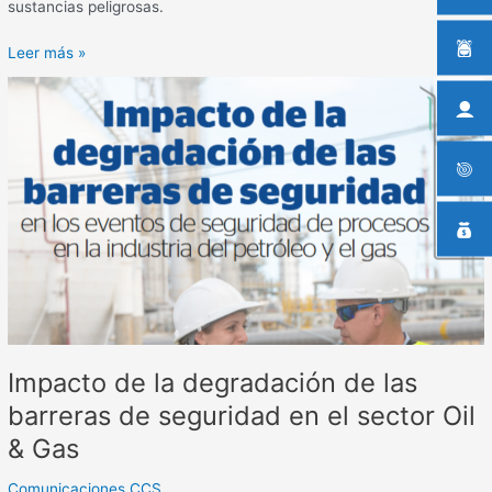
sustancias peligrosas.
Leer más »
Impacto
de
la
degradación
de
las
barreras
de
seguridad
en
el
sector
Impacto de la degradación de las
Oil
&
barreras de seguridad en el sector Oil
Gas
& Gas
Comunicaciones CCS