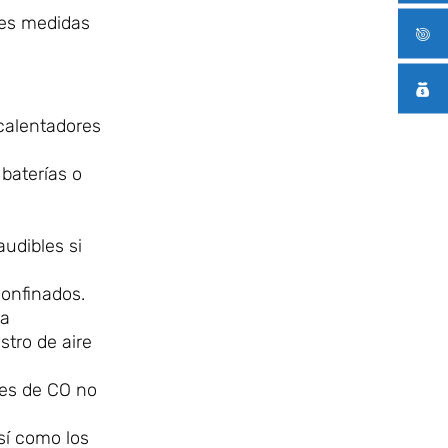
ntes medidas
calentadores
baterías o
udibles si
confinados.
na
tro de aire
les de CO no
sí como los