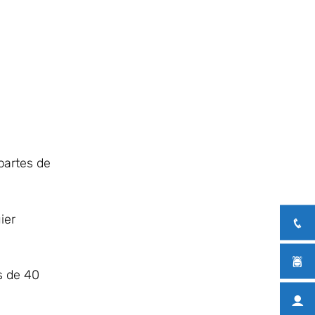
partes de
ier
s de 40