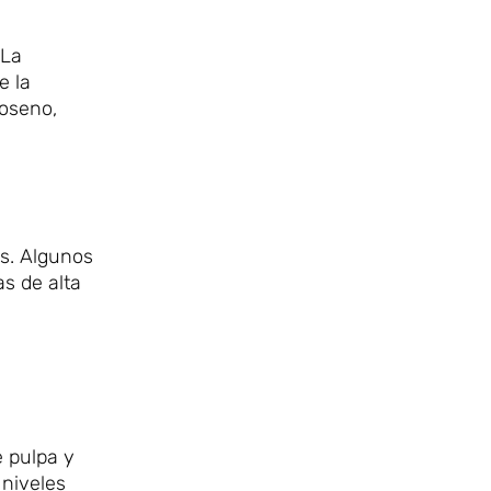
 La
e la
roseno,
as. Algunos
s de alta
e pulpa y
 niveles