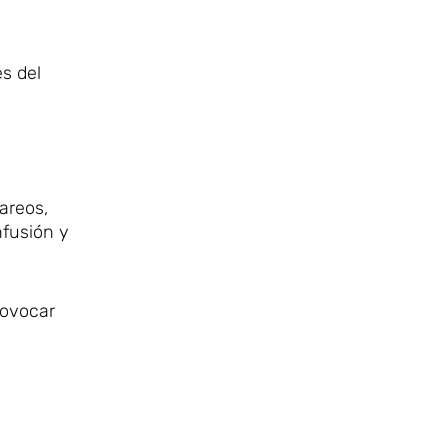
es del
areos,
nfusión y
rovocar