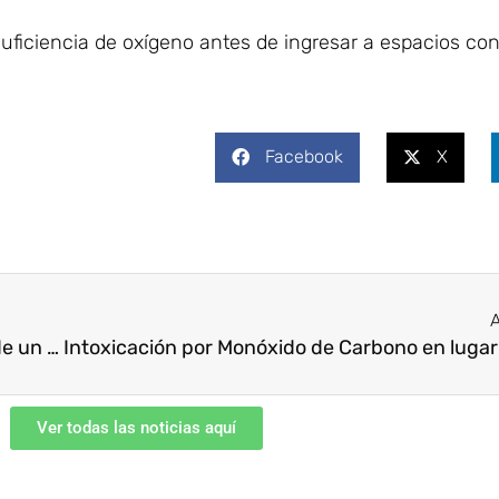
uficiencia de oxígeno antes de ingresar a espacios con
Facebook
X
A
CCS conmemoró 70 años con Libro ‘El Anhelo de un Abrazo’ y entrega de reconocimientos Honoris
Ver todas las noticias aquí