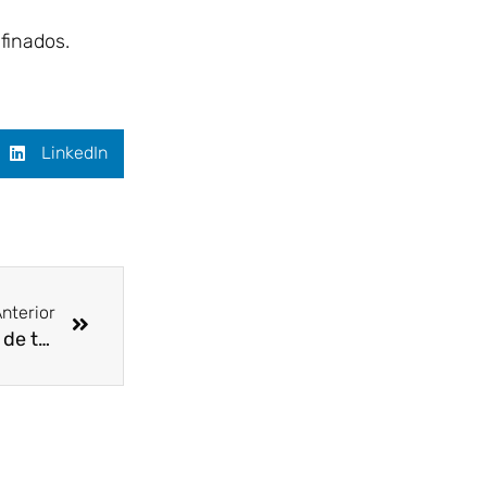
finados.
LinkedIn
Siguiente
nterior
Intoxicación por Monóxido de Carbono en lugar de trabajo