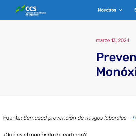
Ir
Nosotros
al
contenido
marzo 13, 2024
Preven
Monóxi
Fuente:
Semusad prevención de riesgos laborales –
h
¿Qué es el monóxido de carbono?