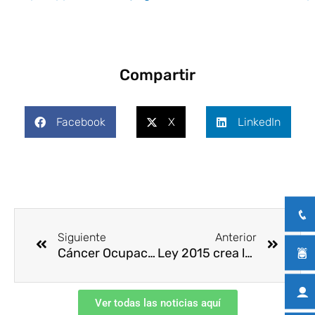
Compartir
Facebook
X
LinkedIn
Ant
Siguie
Siguiente
Anterior
Cáncer Ocupacional
Ley 2015 crea la Historia Clínica Electrónica
Ver todas las noticias aquí