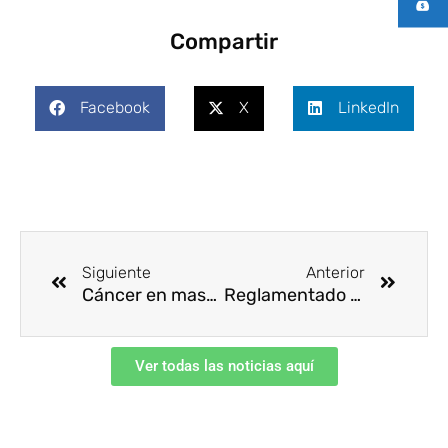
Compartir
Facebook
X
LinkedIn
Ant
Siguie
Siguiente
Anterior
Cáncer en mascotas
Reglamentado Permiso Especial de Permanencia para Venezolanos
Ver todas las noticias aquí