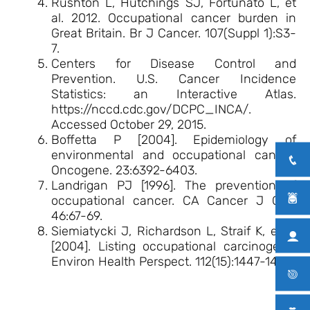
Rushton L, Hutchings SJ, Fortunato L, et
al. 2012. Occupational cancer burden in
Great Britain. Br J Cancer. 107(Suppl 1):S3-
7.
Centers for Disease Control and
Prevention. U.S. Cancer Incidence
Statistics: an Interactive Atlas.
https://nccd.cdc.gov/DCPC_INCA/.
Accessed October 29, 2015.
Boffetta P [2004]. Epidemiology of
environmental and occupational cancer.
Oncogene. 23:6392-6403.
Landrigan PJ [1996]. The prevention of
occupational cancer. CA Cancer J Clin.
46:67-69.
Siemiatycki J, Richardson L, Straif K, et al
[2004]. Listing occupational carcinogens.
Environ Health Perspect. 112(15):1447-1459.