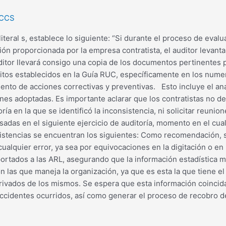
 CCS
literal s, establece lo siguiente: “Si durante el proceso de eva
n proporcionada por la empresa contratista, el auditor levantará
itor llevará consigo una copia de los documentos pertinentes p
tos establecidos en la Guía RUC, específicamente en los numeral
to de acciones correctivas y preventivas. Esto incluye el análi
ciones adoptadas. Es importante aclarar que los contratistas no
oría en la que se identificó la inconsistencia, ni solicitar reuni
das en el siguiente ejercicio de auditoría, momento en el cual se
stencias se encuentran los siguientes: Como recomendación, se 
 cualquier error, ya sea por equivocaciones en la digitación o en
rtados a las ARL, asegurando que la información estadística ma
on las que maneja la organización, ya que es esta la que tiene 
rivados de los mismos. Se espera que esta información coincida 
cidentes ocurridos, así como generar el proceso de recobro de