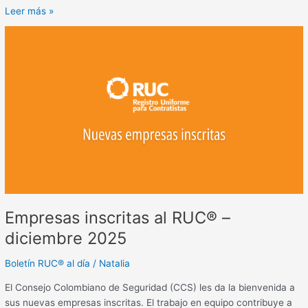
Leer más »
Empresas
inscritas
al
RUC®
–
diciembre
2025
Empresas inscritas al RUC® –
diciembre 2025
Boletín RUC® al día
/
Natalia
El Consejo Colombiano de Seguridad (CCS) les da la bienvenida a
sus nuevas empresas inscritas. El trabajo en equipo contribuye a