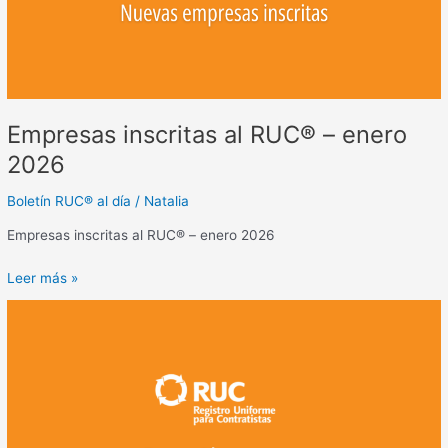
Empresas inscritas al RUC® – enero
2026
Boletín RUC® al día
/
Natalia
Empresas inscritas al RUC® – enero 2026
Leer más »
Formación
y
eventos
RUC®
2026