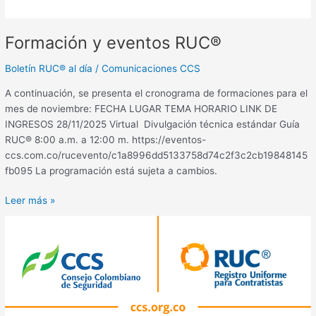
Formación y eventos RUC®
Boletín RUC® al día
/
Comunicaciones CCS
A continuación, se presenta el cronograma de formaciones para el
mes de noviembre: FECHA LUGAR TEMA HORARIO LINK DE
INGRESOS 28/11/2025 Virtual Divulgación técnica estándar Guía
RUC® 8:00 a.m. a 12:00 m. https://eventos-
ccs.com.co/rucevento/c1a8996dd5133758d74c2f3c2cb19848145
fb095 La programación está sujeta a cambios.
Leer más »
Empresas
inscritas
al
RUC®
–
octubre