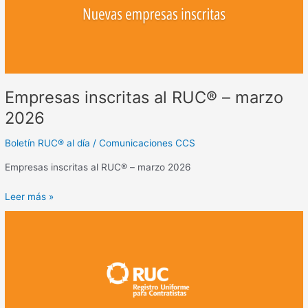
2026
Empresas inscritas al RUC® – marzo
2026
Boletín RUC® al día
/
Comunicaciones CCS
Empresas inscritas al RUC® – marzo 2026
Leer más »
Empresas
inscritas
al
RUC®
–
febrero