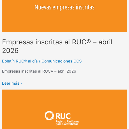
2026
Empresas inscritas al RUC® – abril
2026
Boletín RUC® al día
/
Comunicaciones CCS
Empresas inscritas al RUC® – abril 2026
Leer más »
Empresas
inscritas
al
RUC®
–
marzo