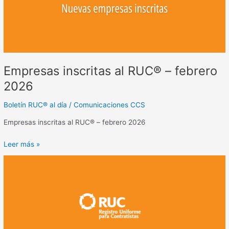
2026
Empresas inscritas al RUC® – febrero
2026
Boletín RUC® al día
/
Comunicaciones CCS
Empresas inscritas al RUC® – febrero 2026
Leer más »
Empresas
inscritas
al
RUC®
–
enero
2026