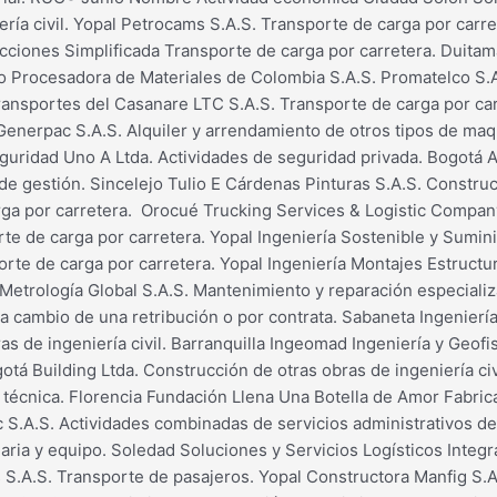
ría civil. Yopal Petrocams S.A.S. Transporte de carga por carre
Acciones Simplificada Transporte de carga por carretera. Duita
o Procesadora de Materiales de Colombia S.A.S. Promatelco S.A
Transportes del Casanare LTC S.A.S. Transporte de carga por car
enerpac S.A.S. Alquiler y arrendamiento de otros tipos de maqu
eguridad Uno A Ltda. Actividades de seguridad privada. Bogotá A
e gestión. Sincelejo Tulio E Cárdenas Pinturas S.A.S. Construcc
rga por carretera. Orocué Trucking Services & Logistic Company
 de carga por carretera. Yopal Ingeniería Sostenible y Sumini
sporte de carga por carretera. Yopal Ingeniería Montajes Estruc
 Metrología Global S.A.S. Mantenimiento y reparación especiali
 cambio de una retribución o por contrata. Sabaneta Ingeniería
as de ingeniería civil. Barranquilla Ingeomad Ingeniería y Geofis
otá Building Ltda. Construcción de otras obras de ingeniería civ
 técnica. Florencia Fundación Llena Una Botella de Amor Fabrica
S.A.S. Actividades combinadas de servicios administrativos de 
ia y equipo. Soledad Soluciones y Servicios Logísticos Integral
 S.A.S. Transporte de pasajeros. Yopal Constructora Manfig S.A.