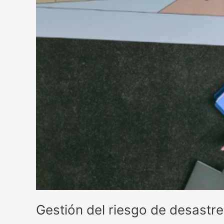
mutua
y
el
requisito
3.2.7
de
la
Guía
RUC®
Gestión del riesgo de desastre