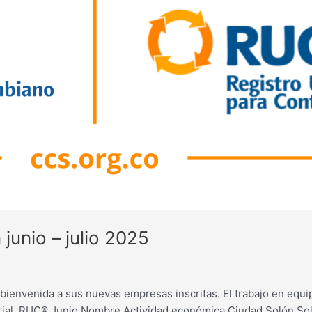
junio – julio 2025
ienvenida a sus nuevas empresas inscritas. El trabajo en equi
arial. RUC® Junio Nombre Actividad económica Ciudad Solón So