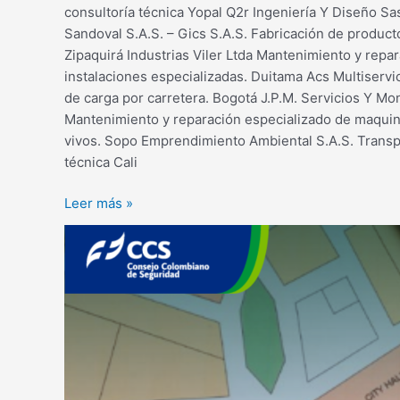
consultoría técnica Yopal Q2r Ingeniería Y Diseño Sas
Sandoval S.A.S. – Gics S.A.S. Fabricación de product
Zipaquirá Industrias Viler Ltda Mantenimiento y repa
instalaciones especializadas. Duitama Acs Multiservic
de carga por carretera. Bogotá J.P.M. Servicios Y Mo
Mantenimiento y reparación especializado de maquin
vivos. Sopo Emprendimiento Ambiental S.A.S. Transpor
técnica Cali
Leer más »
Gestión
del
riesgo
de
desastres,
planes
de
ayuda