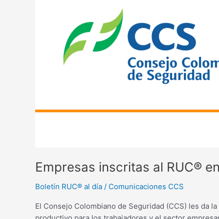
RUC®
en
junio
–
julio
2025
Empresas inscritas al RUC® en 
Boletín RUC® al día
/
Comunicaciones CCS
El Consejo Colombiano de Seguridad (CCS) les da la b
productivo para los trabajadores y el sector empres