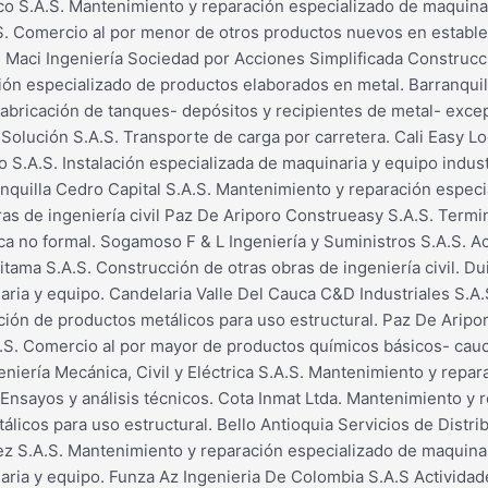
co S.A.S. Mantenimiento y reparación especializado de maquina
A.S. Comercio al por menor de otros productos nuevos en establ
Maci Ingeniería Sociedad por Acciones Simplificada Construcció
ción especializado de productos elaborados en metal. Barranquil
abricación de tanques- depósitos y recipientes de metal- except
 Solución S.A.S. Transporte de carga por carretera. Cali Easy Lo
o S.A.S. Instalación especializada de maquinaria y equipo indust
ranquilla Cedro Capital S.A.S. Mantenimiento y reparación espec
as de ingeniería civil Paz De Ariporo Construeasy S.A.S. Termin
a no formal. Sogamoso F & L Ingeniería y Suministros S.A.S. Ac
ama S.A.S. Construcción de otras obras de ingeniería civil. Du
ria y equipo. Candelaria Valle Del Cauca C&D Industriales S.A.
ación de productos metálicos para uso estructural. Paz De Aripo
A.S. Comercio al por mayor de productos químicos básicos- cau
niería Mecánica, Civil y Eléctrica S.A.S. Mantenimiento y repa
Ensayos y análisis técnicos. Cota Inmat Ltda. Mantenimiento y 
licos para uso estructural. Bello Antioquia Servicios de Distr
z S.A.S. Mantenimiento y reparación especializado de maquinar
ria y equipo. Funza Az Ingenieria De Colombia S.A.S Actividade