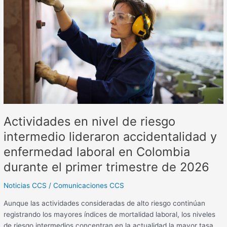
nivel
de
riesgo
intermedio
lideraron
accidentalidad
y
enfermedad
laboral
en
Actividades en nivel de riesgo
Colombia
durante
intermedio lideraron accidentalidad y
el
enfermedad laboral en Colombia
primer
trimestre
durante el primer trimestre de 2026
de
Noticias CCS
/
Comunicaciones CCS
2026
Aunque las actividades consideradas de alto riesgo continúan
registrando los mayores índices de mortalidad laboral, los niveles
de riesgo intermedios concentran en la actualidad la mayor tasa