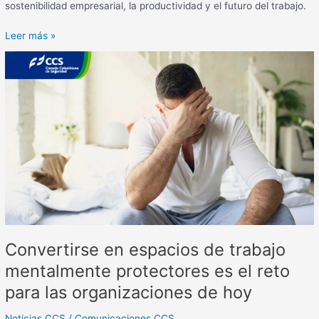
sostenibilidad empresarial, la productividad y el futuro del trabajo.
Leer más »
Convertirse
en
espacios
de
trabajo
mentalmente
protectores
es
el
reto
para
las
Convertirse en espacios de trabajo
organizaciones
de
mentalmente protectores es el reto
hoy
para las organizaciones de hoy
Noticias CCS
/
Comunicaciones CCS