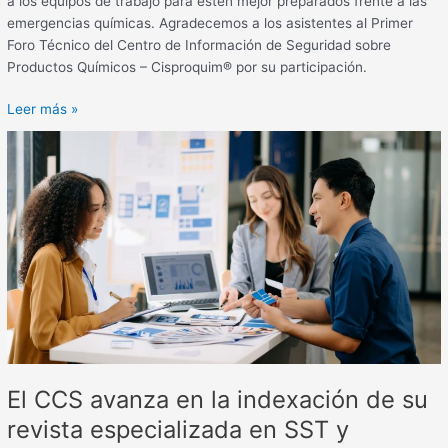
a los equipos de trabajo para estén mejor preparados frente a las
emergencias químicas. Agradecemos a los asistentes al Primer
Foro Técnico del Centro de Información de Seguridad sobre
Productos Químicos – Cisproquim® por su participación.
Leer más »
El
CCS
avanza
en
la
indexación
de
su
revista
especializada
en
SST
El CCS avanza en la indexación de su
y
revista especializada en SST y
sostenibilidad