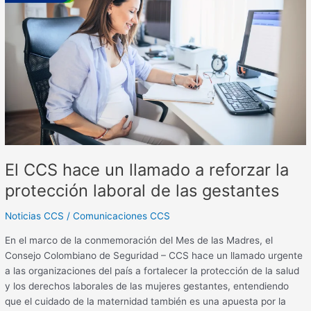
hace
un
llamado
a
reforzar
la
protección
laboral
de
las
El CCS hace un llamado a reforzar la
gestantes
protección laboral de las gestantes
Noticias CCS
/
Comunicaciones CCS
En el marco de la conmemoración del Mes de las Madres, el
Consejo Colombiano de Seguridad – CCS hace un llamado urgente
a las organizaciones del país a fortalecer la protección de la salud
y los derechos laborales de las mujeres gestantes, entendiendo
que el cuidado de la maternidad también es una apuesta por la