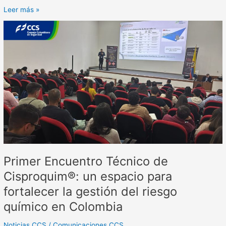
Leer más »
Primer
Encuentro
Técnico
de
Cisproquim®:
un
espacio
para
fortalecer
la
gestión
del
Primer Encuentro Técnico de
riesgo
químico
Cisproquim®: un espacio para
en
fortalecer la gestión del riesgo
Colombia
químico en Colombia
Noticias CCS
/
Comunicaciones CCS