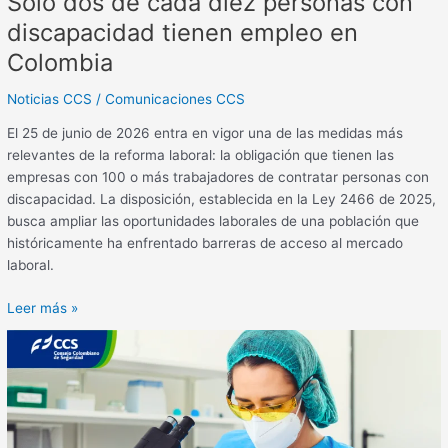
Solo dos de cada diez personas con
discapacidad tienen empleo en
Colombia
Noticias CCS
/
Comunicaciones CCS
El 25 de junio de 2026 entra en vigor una de las medidas más
relevantes de la reforma laboral: la obligación que tienen las
empresas con 100 o más trabajadores de contratar personas con
discapacidad. La disposición, establecida en la Ley 2466 de 2025,
busca ampliar las oportunidades laborales de una población que
históricamente ha enfrentado barreras de acceso al mercado
laboral.
Leer más »
Informe
de
emergencias
reportadas
a