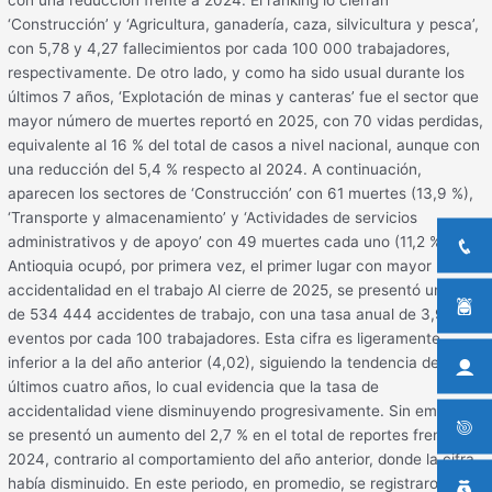
‘Construcción’ y ‘Agricultura, ganadería, caza, silvicultura y pesca’,
con 5,78 y 4,27 fallecimientos por cada 100 000 trabajadores,
respectivamente. De otro lado, y como ha sido usual durante los
últimos 7 años, ‘Explotación de minas y canteras’ fue el sector que
mayor número de muertes reportó en 2025, con 70 vidas perdidas,
equivalente al 16 % del total de casos a nivel nacional, aunque con
una reducción del 5,4 % respecto al 2024. A continuación,
aparecen los sectores de ‘Construcción’ con 61 muertes (13,9 %),
‘Transporte y almacenamiento’ y ‘Actividades de servicios
administrativos y de apoyo’ con 49 muertes cada uno (11,2 %).
Antioquia ocupó, por primera vez, el primer lugar con mayor
accidentalidad en el trabajo Al cierre de 2025, se presentó un total
de 534 444 accidentes de trabajo, con una tasa anual de 3,96
eventos por cada 100 trabajadores. Esta cifra es ligeramente
inferior a la del año anterior (4,02), siguiendo la tendencia de los
últimos cuatro años, lo cual evidencia que la tasa de
accidentalidad viene disminuyendo progresivamente. Sin embargo,
se presentó un aumento del 2,7 % en el total de reportes frente al
2024, contrario al comportamiento del año anterior, donde la cifra
había disminuido. En este periodo, en promedio, se registraron 1