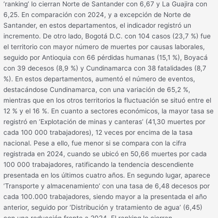
‘ranking’ lo cierran Norte de Santander con 6,67 y La Guajira con
6,25. En comparación con 2024, y a excepción de Norte de
Santander, en estos departamentos, el indicador registró un
incremento. De otro lado, Bogotá D.C. con 104 casos (23,7 %) fue
el territorio con mayor número de muertes por causas laborales,
seguido por Antioquia con 66 pérdidas humanas (15,1 %), Boyacá
con 39 decesos (8,9 %) y Cundinamarca con 38 fatalidades (8,7
%). En estos departamentos, aumentó el número de eventos,
destacándose Cundinamarca, con una variación de 65,2 %,
mientras que en los otros territorios la fluctuación se situó entre el
12 % y el 16 %. En cuanto a sectores económicos, la mayor tasa se
registró en ‘Explotación de minas y canteras’ (41,30 muertes por
cada 100 000 trabajadores), 12 veces por encima de la tasa
nacional. Pese a ello, fue menor si se compara con la cifra
registrada en 2024, cuando se ubicó en 50,66 muertes por cada
100 000 trabajadores, ratificando la tendencia descendiente
presentada en los últimos cuatro años. En segundo lugar, aparece
‘Transporte y almacenamiento’ con una tasa de 6,48 decesos por
cada 100.000 trabajadores, siendo mayor a la presentada el año
anterior, seguido por ‘Distribución y tratamiento de agua’ (6,45)
con una reducción frente a 2024. El ranking lo cierran