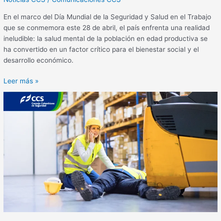
En el marco del Día Mundial de la Seguridad y Salud en el Trabajo
que se conmemora este 28 de abril, el país enfrenta una realidad
ineludible: la salud mental de la población en edad productiva se
ha convertido en un factor crítico para el bienestar social y el
desarrollo económico.
Leer más »
Conoce
el
Informe
de
Siniestralidad
Laboral
2025
del
Observatorio
de
Seguridad
y