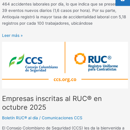
464 accidentes laborales por día, lo que indica que se presentaron
39 eventos nuevos diarios (1,6 casos por hora). Por su parte,
Antioquia registró la mayor tasa de accidentalidad laboral con 5,18
registros por cada 100 trabajadores, ubicándose
Leer más »
Empresas
inscritas
al
RUC®
en
octubre
2025
Empresas inscritas al RUC® en
octubre 2025
Boletín RUC® al día
/
Comunicaciones CCS
El Consejo Colombiano de Seguridad (CCS) les da la bienvenida a