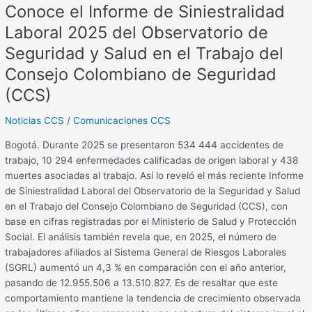
Conoce el Informe de Siniestralidad
Salud
en
Laboral 2025 del Observatorio de
el
Seguridad y Salud en el Trabajo del
Trabajo
del
Consejo Colombiano de Seguridad
Consejo
(CCS)
Colombiano
de
Noticias CCS
/
Comunicaciones CCS
Seguridad
Bogotá. Durante 2025 se presentaron 534 444 accidentes de
(CCS)
trabajo, 10 294 enfermedades calificadas de origen laboral y 438
muertes asociadas al trabajo. Así lo reveló el más reciente Informe
de Siniestralidad Laboral del Observatorio de la Seguridad y Salud
en el Trabajo del Consejo Colombiano de Seguridad (CCS), con
base en cifras registradas por el Ministerio de Salud y Protección
Social. El análisis también revela que, en 2025, el número de
trabajadores afiliados al Sistema General de Riesgos Laborales
(SGRL) aumentó un 4,3 % en comparación con el año anterior,
pasando de 12.955.506 a 13.510.827. Es de resaltar que este
comportamiento mantiene la tendencia de crecimiento observada