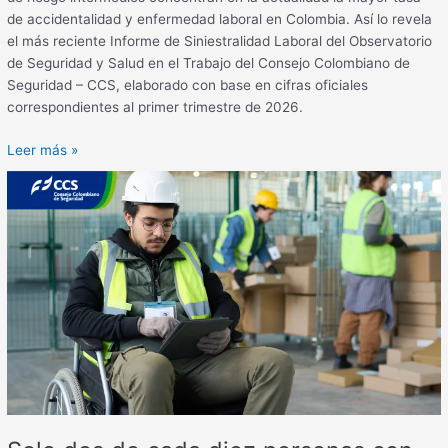
de accidentalidad y enfermedad laboral en Colombia. Así lo revela
el más reciente Informe de Siniestralidad Laboral del Observatorio
de Seguridad y Salud en el Trabajo del Consejo Colombiano de
Seguridad – CCS, elaborado con base en cifras oficiales
correspondientes al primer trimestre de 2026.
Leer más »
Solo
dos
de
cada
diez
personas
con
discapacidad
tienen
empleo
en
Colombia