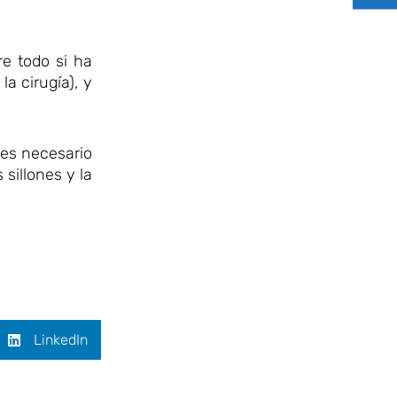
re todo si ha
a cirugía), y
 es necesario
sillones y la
LinkedIn