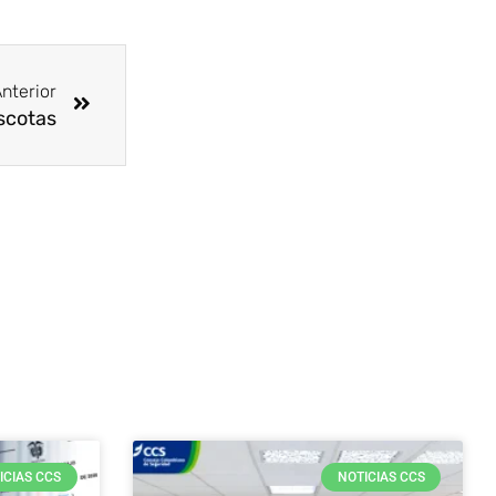
Siguiente
nterior
scotas
ICIAS CCS
NOTICIAS CCS