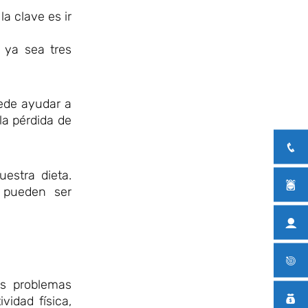
a clave es ir
 ya sea tres
uede ayudar a
la pérdida de
estra dieta.
 pueden ser
os problemas
idad física,