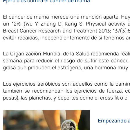
Ejercicios contra el cáncer de mama
El cáncer de mama merece una mención aparte. Hay evi
un 12%. (Wu Y, Zhang D, Kang S. Physical activity a
Breast Cancer Research and Treatment 2013; 137(3):8
evitar recaídas, independientemente de si tenemos a
La Organización Mundial de la Salud recomienda rea
semana para reducir el riesgo de sufrir este cáncer.
grasa que producen el estrógeno, una hormona muy 
Los ejercicios aeróbicos son aquellos como la camina
también se recomiendan los ejercicios de fuerza, c
pesas), las planchas, y deportes como el cross fit o e
Empezando a 