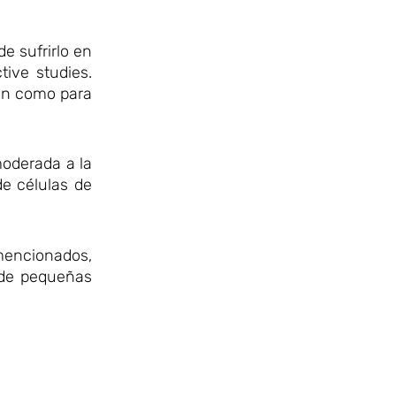
e sufrirlo en
tive studies.
ión como para
moderada a la
de células de
 mencionados,
o de pequeñas