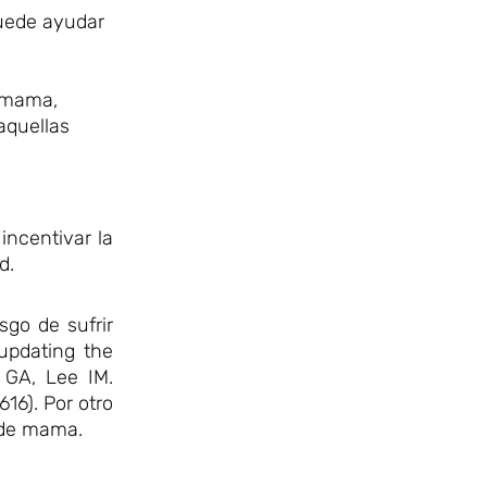
puede ayudar
e mama,
aquellas
incentivar la
d.
sgo de sufrir
 updating the
 GA, Lee IM.
16). Por otro
l de mama.