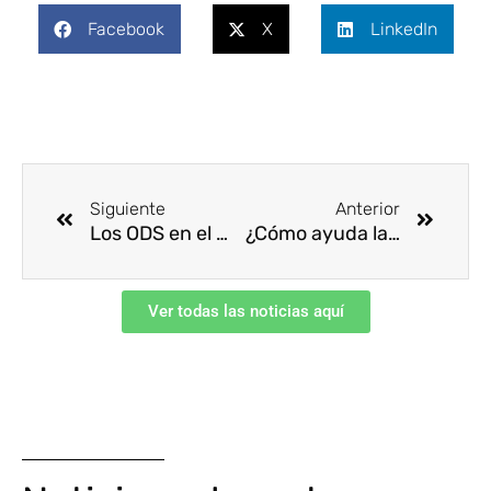
Facebook
X
LinkedIn
Ant
Siguie
Siguiente
Anterior
Los ODS en el medio ambiente: economía circular
¿Cómo ayuda la actividad física a prevenir el cáncer?
Ver todas las noticias aquí