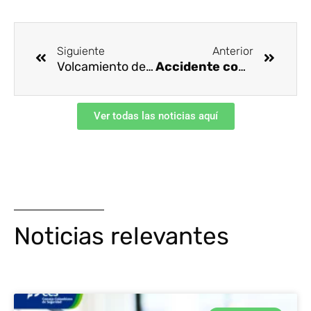
Ant
Siguie
Siguiente
Anterior
Volcamiento de ambulancia
Accidente con pulidora
Ver todas las noticias aquí
Noticias relevantes